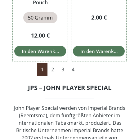
Pouch
Regulärer Preis:
2,00 €
50 Gramm
Regulärer Preis:
12,00 €
In den Warenkorb
In den Warenkorb
Seite
Seite
Seite
Seite
1
2
3
4
JPS – JOHN PLAYER SPECIAL
John Player Special werden von Imperial Brands
(Reemtsma), dem fünftgrößten Anbieter im
internationalen Tabakmarkt, produziert. Das
Britische Unternehmen Imperial Brands hatte
2002 erstmals Unternehmensanteile von