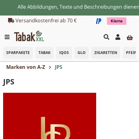
Alle Abbildungen, Texte und Beschreibungen dienen aussch
Zum Hauptinhalt springen
Versandkostenfrei ab 70 €
Klarna
SPARPAKETE
TABAK
IQOS
GLO
ZIGARETTEN
PFEIF
Marken von A-Z
JPS
JPS