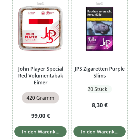
John Player Special
JPS Zigaretten Purple
Red Volumentabak
Slims
Eimer
20 Stück
420 Gramm
Regulärer Preis:
8,30 €
Regulärer Preis:
99,00 €
In den Warenkorb
In den Warenkorb