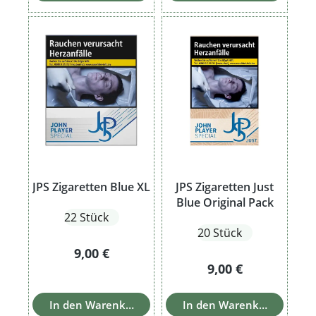
JPS Zigaretten Blue XL
JPS Zigaretten Just
Blue Original Pack
22 Stück
20 Stück
Regulärer Preis:
9,00 €
Regulärer Preis:
9,00 €
In den Warenkorb
In den Warenkorb