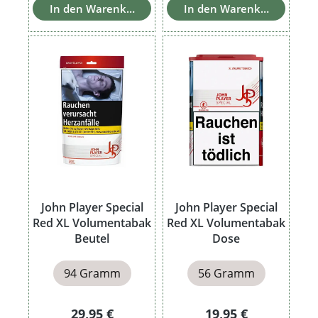
In den Warenkorb
In den Warenkorb
John Player Special
John Player Special
Red XL Volumentabak
Red XL Volumentabak
Beutel
Dose
94 Gramm
56 Gramm
Regulärer Preis:
Regulärer Preis:
29,95 €
19,95 €