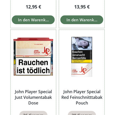
Regulärer Preis:
Regulärer Preis:
12,95 €
13,95 €
In den Warenkorb
In den Warenkorb
John Player Special
John Player Special
Just Volumentabak
Red Feinschnitttabak
Dose
Pouch