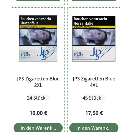
JPS Zigaretten Blue
JPS Zigaretten Blue
2XL
4XL
24 Stück
45 Stück
Regulärer Preis:
Regulärer Preis:
10,00 €
17,50 €
In den Warenkorb
In den Warenkorb