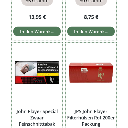
36 Gramm
30 Gramm
Regulärer Preis:
Regulärer Preis:
13,95 €
8,75 €
In den Warenkorb
In den Warenkorb
John Player Special
JPS John Player
Zwaar
Filterhülsen Rot 200er
Feinschnitttabak
Packung