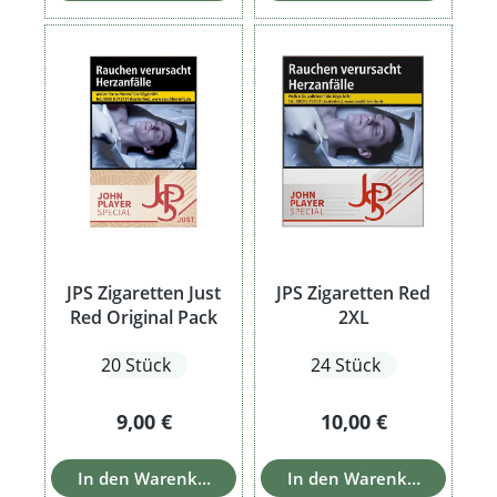
JPS Zigaretten Just
JPS Zigaretten Red
Red Original Pack
2XL
20 Stück
24 Stück
Regulärer Preis:
Regulärer Preis:
9,00 €
10,00 €
In den Warenkorb
In den Warenkorb