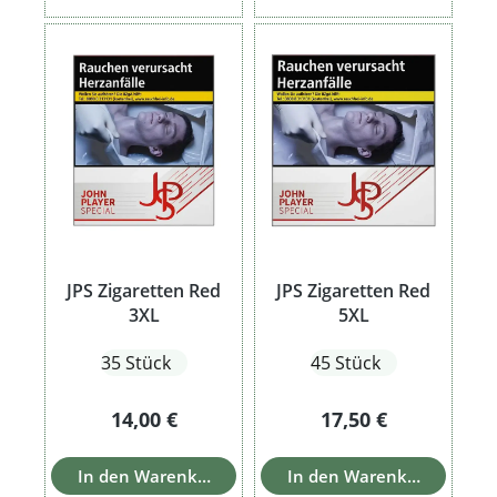
JPS Zigaretten Red
JPS Zigaretten Red
3XL
5XL
35 Stück
45 Stück
Regulärer Preis:
Regulärer Preis:
14,00 €
17,50 €
In den Warenkorb
In den Warenkorb