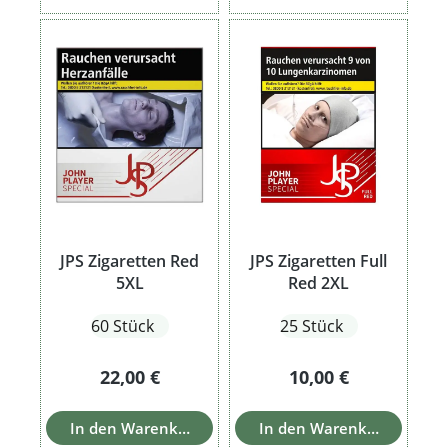
JPS Zigaretten Red
JPS Zigaretten Full
5XL
Red 2XL
60 Stück
25 Stück
Regulärer Preis:
Regulärer Preis:
22,00 €
10,00 €
In den Warenkorb
In den Warenkorb