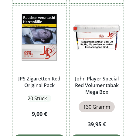
JPS Zigaretten Red
John Player Special
Original Pack
Red Volumentabak
Mega Box
20 Stück
130 Gramm
Regulärer Preis:
9,00 €
Regulärer Preis:
39,95 €