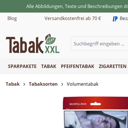
Alle Abbildungen, Texte und Beschreibungen d
m Hauptinhalt springen
Zur Suche springen
Zur Hauptnavigation springen
Blog
Versandkostenfrei ab 70 €
Bez
SPARPAKETE
TABAK
PFEIFENTABAK
ZIGARETTEN
Tabak
Tabaksorten
Volumentabak