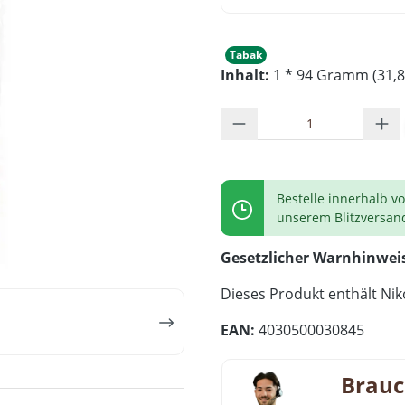
Tabak
Inhalt:
1 * 94 Gramm (31,8
Produkt Anzahl: G
Bestelle innerhalb v
unserem Blitzversan
Gesetzlicher Warnhinwei
Dieses Produkt enthält Niko
EAN:
4030500030845
Brauc