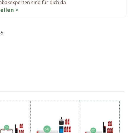
abakexperten sind für dich da
tellen >
65