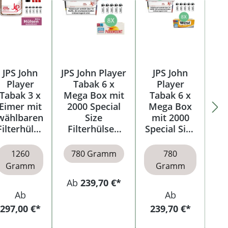
JPS John
JPS John Player
JPS John
Player
Tabak 6 x
Player
Tabak 3 x
Mega Box mit
Tabak 6 x
Eimer mit
2000 Special
Mega Box
wählbaren
Size
mit 2000
Filterhülse
Filterhülsen
Special Size
n
und Etui
Hülsen
1260
780 Gramm
780
Gramm
Gramm
Ab
239,70 €*
Ab
Ab
297,00 €*
239,70 €*