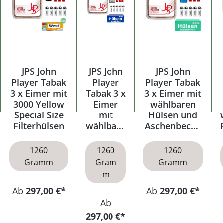
JPS John
JPS John
JPS John
Player Tabak
Player
Player Tabak
3 x Eimer mit
Tabak 3 x
3 x Eimer mit
3000 Yellow
Eimer
wählbaren
Special Size
mit
Hülsen und
Filterhülsen
wählbare
Aschenbeche
n Hülsen
r
1260
1260
1260
Gramm
Gram
Gramm
m
Ab
297,00 €*
Ab
297,00 €*
Ab
297,00 €*