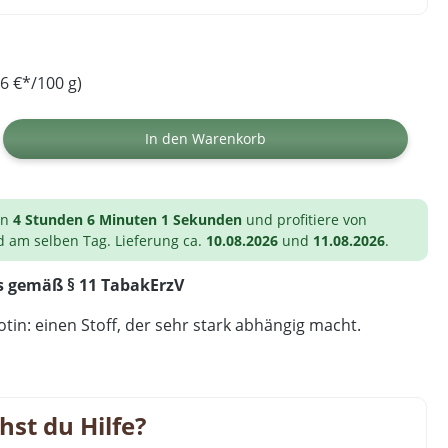
6 €*/100 g)
ib den gewünschten Wert ein oder benutz
In den Warenkorb
on
4 Stunden 6 Minuten 0 Sekunden
und profitiere von
d am selben Tag. Lieferung ca.
10.08.2026
und
11.08.2026
.
s gemäß § 11 TabakErzV
tin: einen Stoff, der sehr stark abhängig macht.
hst du Hilfe?