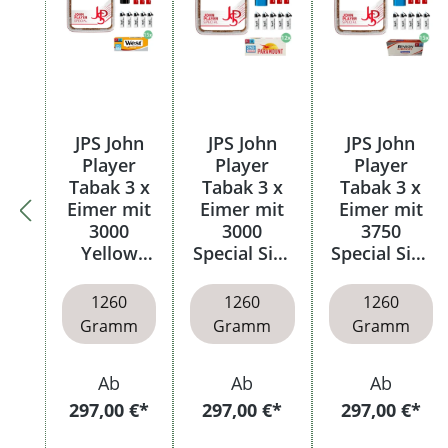
JPS John
JPS John
JPS John
Player
Player
Player
Tabak 3 x
Tabak 3 x
Tabak 3 x
Eimer mit
Eimer mit
Eimer mit
3000
3000
3750
Yellow
Special Size
Special Size
Filterhülse
Filterhülsen
Filterhülsen
n
1260
1260
1260
Gramm
Gramm
Gramm
Ab
Ab
Ab
297,00 €*
297,00 €*
297,00 €*