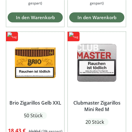
gespart)
gespart)
In den Warenkorb
In den Warenkorb
Brio Zigarillos Gelb XXL
Clubmaster Zigarillos
Mini Red M
50 Stück
20 Stück
Verkaufspreis:
Regulärer Preis:
18,43 €
19,00 €
(3% gespart)