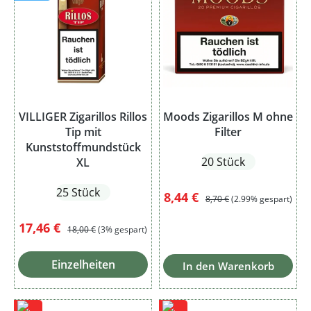
VILLIGER Zigarillos Rillos
Moods Zigarillos M ohne
Tip mit
Filter
Kunststoffmundstück
20 Stück
XL
25 Stück
Verkaufspreis:
Regulärer Preis:
8,44 €
8,70 €
(2.99% gespart)
Verkaufspreis:
Regulärer Preis:
17,46 €
18,00 €
(3% gespart)
Einzelheiten
In den Warenkorb