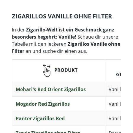
ZIGARILLOS VANILLE OHNE FILTER
In der
Zigarillo-Welt ist ein Geschmack ganz
besonders begehrt: Vanille!
Schaue dir unsere
Tabelle mit den leckeren
Zigarillos Vanille ohne
Filter
an und suche dir einen aus.
PRODUKT
GESCH
Mehari's Red Orient Zigarillos
Vanille
Mogador Red Zigarillos
Vanille
Panter Zigarillos Red
Vanille
Travis Zigarillos ohne Filter
Fruchtige V