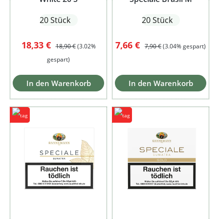
20 Stück
20 Stück
Verkaufspreis:
Regulärer Preis:
Verkaufspreis:
Regulärer Preis:
18,33 €
7,66 €
18,90 €
(3.02%
7,90 €
(3.04% gespart)
gespart)
In den Warenkorb
In den Warenkorb