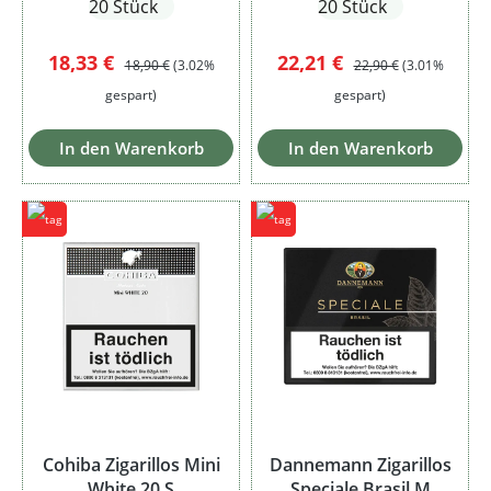
20 Stück
20 Stück
Verkaufspreis:
Regulärer Preis:
Verkaufspreis:
Regulärer Preis:
18,33 €
22,21 €
18,90 €
(3.02%
22,90 €
(3.01%
gespart)
gespart)
In den Warenkorb
In den Warenkorb
Cohiba Zigarillos Mini
Dannemann Zigarillos
White 20 S
Speciale Brasil M