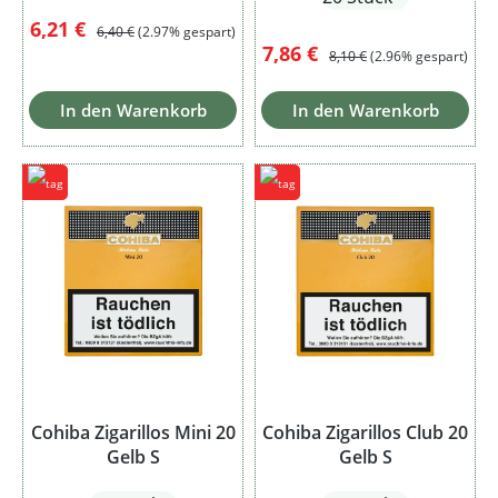
Verkaufspreis:
Regulärer Preis:
6,21 €
6,40 €
(2.97% gespart)
Verkaufspreis:
Regulärer Preis:
7,86 €
8,10 €
(2.96% gespart)
In den Warenkorb
In den Warenkorb
Cohiba Zigarillos Mini 20
Cohiba Zigarillos Club 20
Gelb S
Gelb S