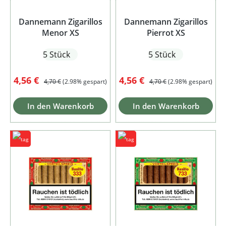
Dannemann Zigarillos
Dannemann Zigarillos
Menor XS
Pierrot XS
5 Stück
5 Stück
Verkaufspreis:
Regulärer Preis:
Verkaufspreis:
Regulärer Preis:
4,56 €
4,56 €
4,70 €
(2.98% gespart)
4,70 €
(2.98% gespart)
In den Warenkorb
In den Warenkorb