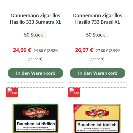
Dannemann Zigarillos
Dannemann Zigarillos
Hasillo 333 Sumatra XL
Hasillo 733 Brasil XL
50 Stück
50 Stück
Verkaufspreis:
Regulärer Preis:
Verkaufspreis:
Regulärer Preis:
24,06 €
26,97 €
24,80 €
(2.98%
27,80 €
(2.99%
gespart)
gespart)
In den Warenkorb
In den Warenkorb