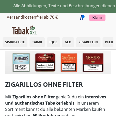
le Abbildungen, Texte und Beschreibungen dienen ausschli
Zum Hauptinhalt springen
Versandkostenfrei ab 70 €
Klarna
SPARPAKETE
TABAK
IQOS
GLO
ZIGARETTEN
PFEIF
ZIGARILLOS OHNE FILTER
Mit
Zigarillos ohne Filter
genießt du ein
intensives
und authentisches Tabakerlebnis
. In unserem
Sortiment kannst du alle bekannten Marken kaufen
und zwischen
60 Produkten
wählen.