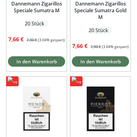
Dannemann Zigarillos
Dannemann Zigarillos
Speciale Sumatra M
Speciale Sumatra Gold
M
20 Stück
20 Stück
Verkaufspreis:
Regulärer Preis:
7,66 €
7,90 €
(3.04% gespart)
Verkaufspreis:
Regulärer Preis:
7,66 €
7,90 €
(3.04% gespart)
In den Warenkorb
In den Warenkorb