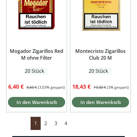
Mogador Zigarillos Red
Montecristo Zigarillos
M ohne Filter
Club 20 M
20 Stück
20 Stück
Verkaufspreis:
Regulärer Preis:
Verkaufspreis:
Regulärer Preis:
6,40 €
18,43 €
6,60 €
(3.03% gespart)
19,00 €
(3% gespart)
In den Warenkorb
In den Warenkorb
Seite
Seite
Seite
Seite
1
2
3
4