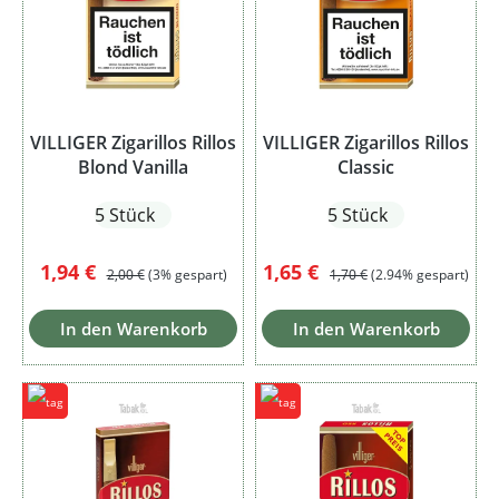
VILLIGER Zigarillos Rillos
VILLIGER Zigarillos Rillos
Blond Vanilla
Classic
5 Stück
5 Stück
Verkaufspreis:
Regulärer Preis:
Verkaufspreis:
Regulärer Preis:
1,94 €
1,65 €
2,00 €
(3% gespart)
1,70 €
(2.94% gespart)
In den Warenkorb
In den Warenkorb