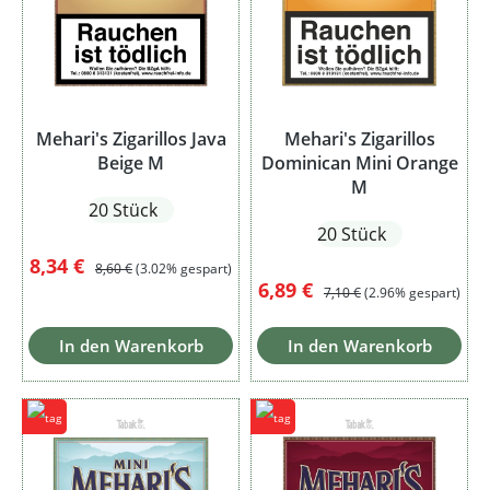
Mehari's Zigarillos Java
Mehari's Zigarillos
Beige M
Dominican Mini Orange
M
20 Stück
20 Stück
Verkaufspreis:
Regulärer Preis:
8,34 €
8,60 €
(3.02% gespart)
Verkaufspreis:
Regulärer Preis:
6,89 €
7,10 €
(2.96% gespart)
In den Warenkorb
In den Warenkorb