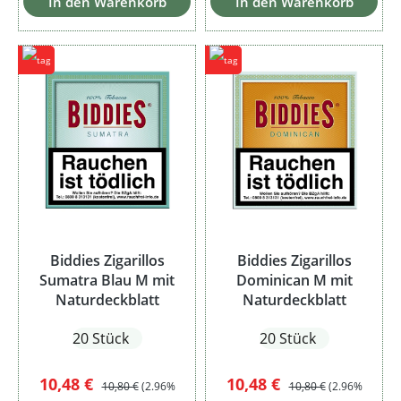
In den Warenkorb
In den Warenkorb
Biddies Zigarillos
Biddies Zigarillos
Sumatra Blau M mit
Dominican M mit
Naturdeckblatt
Naturdeckblatt
20 Stück
20 Stück
Verkaufspreis:
Regulärer Preis:
Verkaufspreis:
Regulärer Preis:
10,48 €
10,48 €
10,80 €
(2.96%
10,80 €
(2.96%