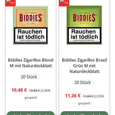
Biddies Zigarillos Blond
Biddies Zigarillos Brasil
M mit Naturdeckblatt
Grün M mit
Naturdeckblatt
20 Stück
20 Stück
Verkaufspreis:
Regulärer Preis:
10,48 €
10,80 €
(2.96%
Verkaufspreis:
Regulärer Preis:
11,26 €
11,60 €
(2.93%
gespart)
gespart)