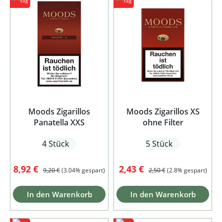
Moods Zigarillos
Moods Zigarillos XS
Panatella XXS
ohne Filter
4 Stück
5 Stück
Verkaufspreis:
Regulärer Preis:
Verkaufspreis:
Regulärer Preis:
8,92 €
2,43 €
9,20 €
(3.04% gespart)
2,50 €
(2.8% gespart)
In den Warenkorb
In den Warenkorb