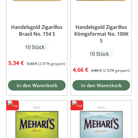
Handelsgold Zigarillos
Handelsgold Zigarillos
Brasil No. 154 S
Königsformat No. 100K
S
10 Stück
10 Stück
Verkaufspreis:
Regulärer Preis:
5,34 €
5,50 €
(2.91% gespart)
Verkaufspreis:
Regulärer Preis:
4,66 €
4,80 €
(2.92% gespart)
In den Warenkorb
In den Warenkorb