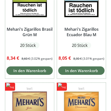
Mehari's Zigarillos Brasil
Mehari's Zigarillos
Grün M
Ecuador Blau M
20 Stück
20 Stück
Verkaufspreis:
Regulärer Preis:
Verkaufspreis:
Regulärer Preis:
8,34 €
8,05 €
8,60 €
(3.02% gespart)
8,30 €
(3.01% gespart)
In den Warenkorb
In den Warenkorb