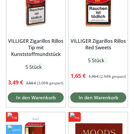
VILLIGER Zigarillos Rillos
VILLIGER Zigarillos Rillos
Tip mit
Red Sweets
Kunststoffmundstück
5 Stück
5 Stück
Verkaufspreis:
Regulärer Preis:
1,65 €
1,70 €
(2.94% gespart)
Verkaufspreis:
Regulärer Preis:
3,49 €
3,60 €
(3.06% gespart)
In den Warenkorb
In den Warenkorb