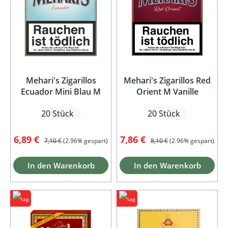
Mehari's Zigarillos
Mehari's Zigarillos Red
Ecuador Mini Blau M
Orient M Vanille
20 Stück
20 Stück
Verkaufspreis:
Regulärer Preis:
Verkaufspreis:
Regulärer Preis:
6,89 €
7,86 €
7,10 €
(2.96% gespart)
8,10 €
(2.96% gespart)
In den Warenkorb
In den Warenkorb