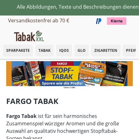
lle Abbildungen, Texte und Beschreibungen dienen ausschl
Zum Hauptinhalt springen
Versandkostenfrei ab 70 €
Klarna
SPARPAKETE
TABAK
IQOS
GLO
ZIGARETTEN
PFEIF
FARGO TABAK
Fargo Tabak
ist für sein harmonisches
Zusammenspiel würziger Aromen und die große
Auswahl an qualitativ hochwertigen Stopftabak-
Sorten bekannt.