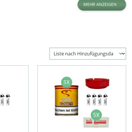
MEHR ANZEIGEN
Sorte
Tabakart
Zubehör
Blend
Preis