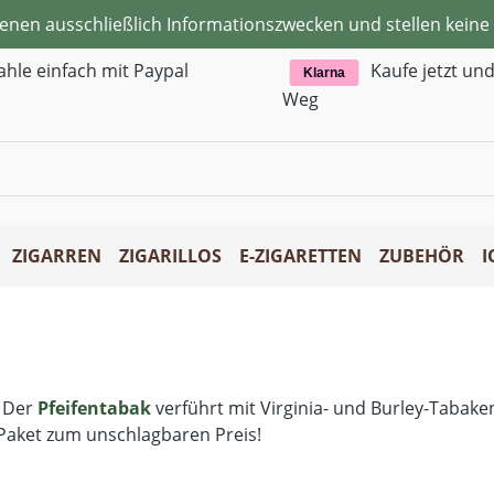
ienen ausschließlich Informationszwecken und stellen kei
ahle einfach mit Paypal
Kaufe jetzt un
Klarna
Weg
ZIGARREN
ZIGARILLOS
E-ZIGARETTEN
ZUBEHÖR
I
 Der
Pfeifentabak
verführt mit Virginia- und Burley-Tabak
 Paket zum unschlagbaren Preis!