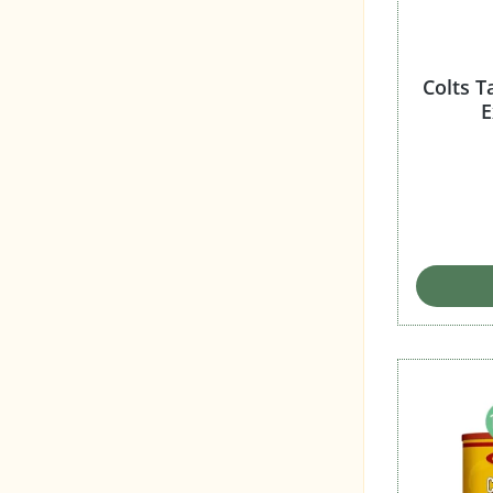
Colts T
E