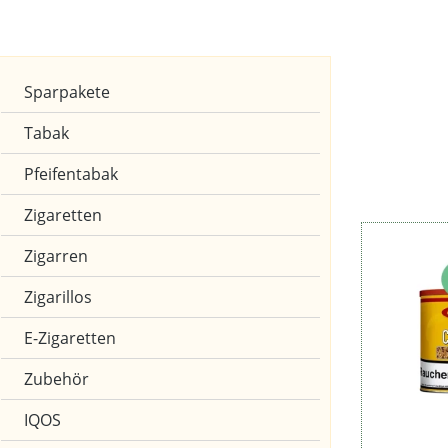
Marken
Sparpakete
Aroma
Tabak
Pfeifentabak
Zigaretten
Zigarren
Zigarillos
E-Zigaretten
Zubehör
IQOS