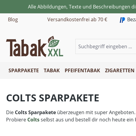
Alle Abbildungen, Texte und Beschreibungen d
m Hauptinhalt springen
Zur Suche springen
Zur Hauptnavigation springen
Blog
Versandkostenfrei ab 70 €
Bez
SPARPAKETE
TABAK
PFEIFENTABAK
ZIGARETTEN
COLTS SPARPAKETE
Die
Colts Sparpakete
überzeugen mit super Angeboten.
Probiere
Colts
selbst aus und bestell dir noch heute ein