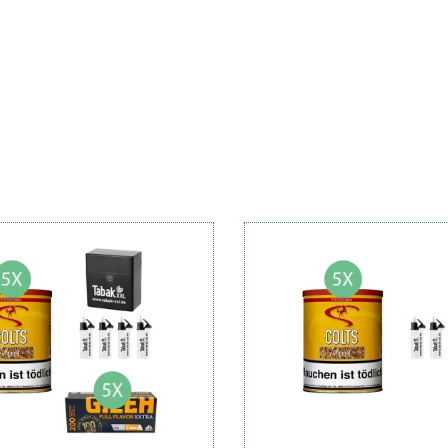
Hülsenart
Hülsen
Inhalt
Packungsart
Aromastärke (1-5)
Stärke
Raumduft (1-5)