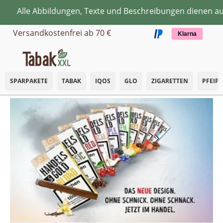
 Abbildungen, Texte und Beschreibungen dienen ausschlie
Zum Hauptinhalt springen
Versandkostenfrei ab 70 €
Klarna
SPARPAKETE
TABAK
IQOS
GLO
ZIGARETTEN
PFEIF