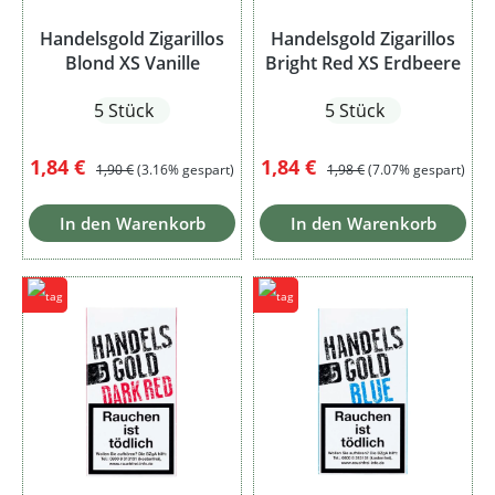
Handelsgold Zigarillos
Handelsgold Zigarillos
Blond XS Vanille
Bright Red XS Erdbeere
5 Stück
5 Stück
Verkaufspreis:
Regulärer Preis:
Verkaufspreis:
Regulärer Preis:
1,84 €
1,84 €
1,90 €
(3.16% gespart)
1,98 €
(7.07% gespart)
In den Warenkorb
In den Warenkorb