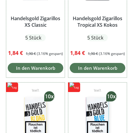
Handelsgold Zigarillos
Handelsgold Zigarillos
XS Classic
Tropical XS Kokos
5 Stück
5 Stück
Verkaufspreis:
Regulärer Preis:
Verkaufspreis:
Regulärer Preis:
1,84 €
1,84 €
1,90 €
(3.16% gespart)
1,90 €
(3.16% gespart)
In den Warenkorb
In den Warenkorb