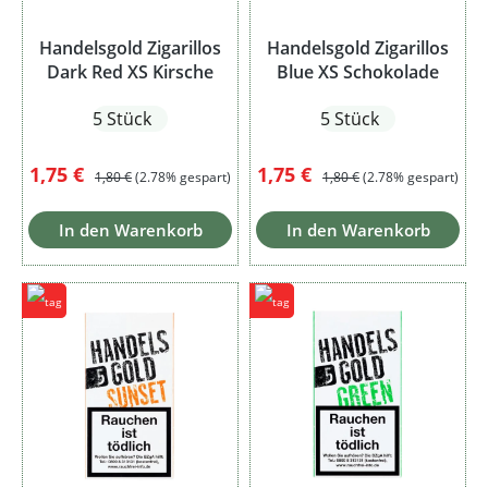
Handelsgold Zigarillos
Handelsgold Zigarillos
Dark Red XS Kirsche
Blue XS Schokolade
5 Stück
5 Stück
Verkaufspreis:
Regulärer Preis:
Verkaufspreis:
Regulärer Preis:
1,75 €
1,75 €
1,80 €
(2.78% gespart)
1,80 €
(2.78% gespart)
In den Warenkorb
In den Warenkorb