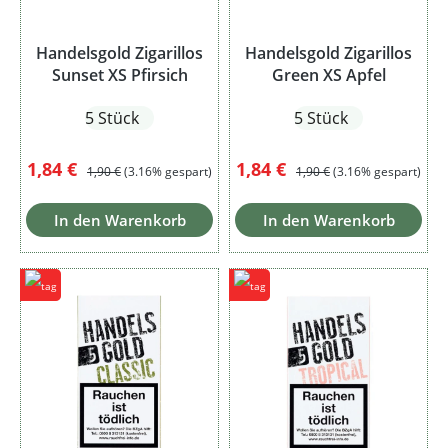
Handelsgold Zigarillos
Handelsgold Zigarillos
Sunset XS Pfirsich
Green XS Apfel
5 Stück
5 Stück
Verkaufspreis:
Regulärer Preis:
Verkaufspreis:
Regulärer Preis:
1,84 €
1,84 €
1,90 €
(3.16% gespart)
1,90 €
(3.16% gespart)
In den Warenkorb
In den Warenkorb