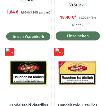
50 Stück
Verkaufspreis:
Regulärer Preis:
1,84 €
1,90 €
(3.16% gespart)
18,40 €*
19,00 €*
(3%
gespart)
Einzelheiten
In den Warenkorb
Handelsgold Zigarillos
Handelsgold Zigarillos