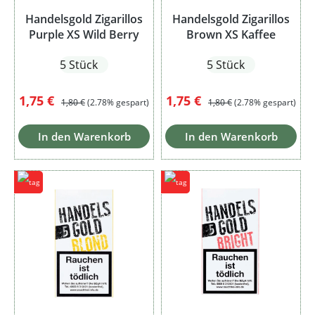
Handelsgold Zigarillos
Handelsgold Zigarillos
Purple XS Wild Berry
Brown XS Kaffee
5 Stück
5 Stück
Verkaufspreis:
Regulärer Preis:
Verkaufspreis:
Regulärer Preis:
1,75 €
1,75 €
1,80 €
(2.78% gespart)
1,80 €
(2.78% gespart)
In den Warenkorb
In den Warenkorb