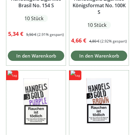
Brasil No. 154 S
Königsformat No. 100K
S
10 Stück
10 Stück
Verkaufspreis:
Regulärer Preis:
5,34 €
5,50 €
(2.91% gespart)
Verkaufspreis:
Regulärer Preis:
4,66 €
4,80 €
(2.92% gespart)
In den Warenkorb
In den Warenkorb