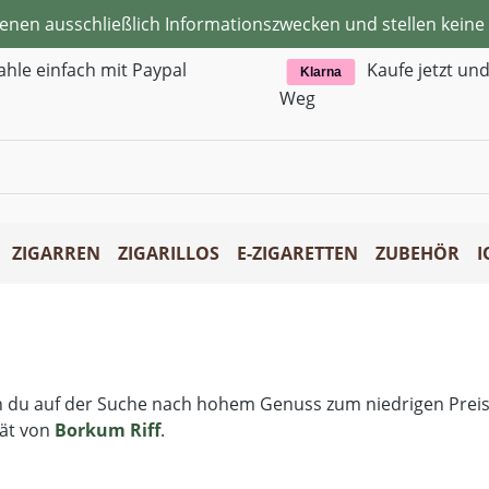
ienen ausschließlich Informationszwecken und stellen kei
ahle einfach mit Paypal
Kaufe jetzt un
Klarna
Weg
ZIGARREN
ZIGARILLOS
E-ZIGARETTEN
ZUBEHÖR
I
n du auf der Suche nach hohem Genuss zum niedrigen Preis b
tät von
Borkum Riff
.