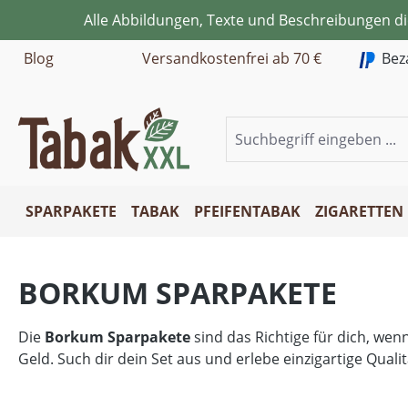
Alle Abbildungen, Texte und Beschreibungen d
m Hauptinhalt springen
Zur Suche springen
Zur Hauptnavigation springen
Blog
Versandkostenfrei ab 70 €
Bez
SPARPAKETE
TABAK
PFEIFENTABAK
ZIGARETTEN
BORKUM SPARPAKETE
Die
Borkum Sparpakete
sind das Richtige für dich, wen
Geld. Such dir dein Set aus und erlebe einzigartige Quali