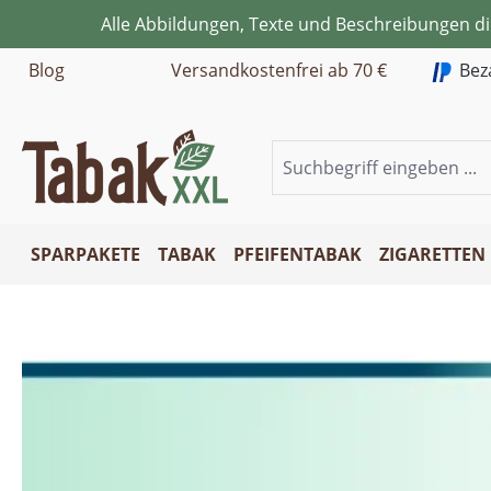
Alle Abbildungen, Texte und Beschreibungen d
m Hauptinhalt springen
Zur Suche springen
Zur Hauptnavigation springen
Blog
Versandkostenfrei ab 70 €
Bez
SPARPAKETE
TABAK
PFEIFENTABAK
ZIGARETTEN