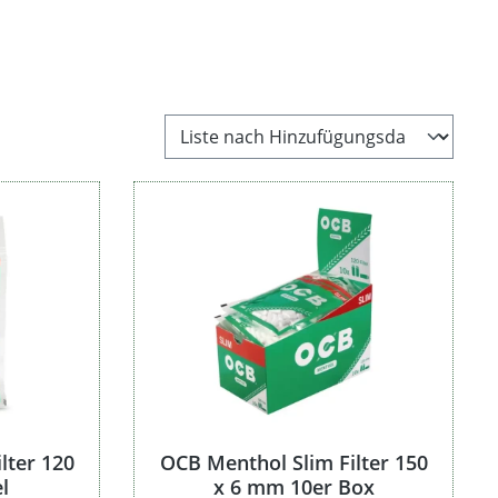
Sorte
Stückzahl
Aroma
Preis
lter 120
OCB Menthol Slim Filter 150
l
x 6 mm 10er Box