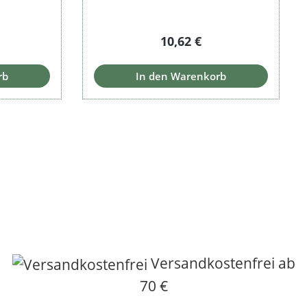
 Preis:
Regulärer Preis:
10,62 €
rb
In den Warenkorb
Versandkostenfrei ab
70 €