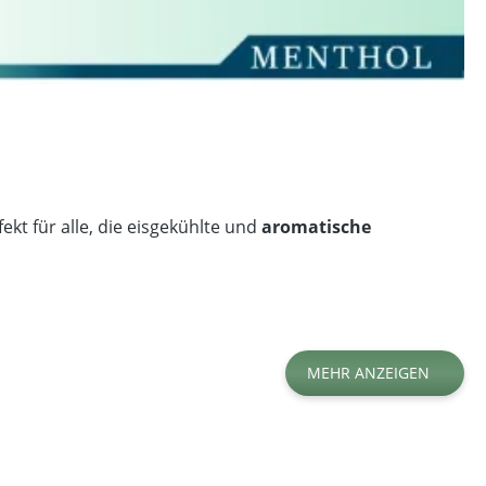
kt für alle, die eisgekühlte und
aromatische
MEHR ANZEIGEN
Filterlänge
Format
Fülllänge