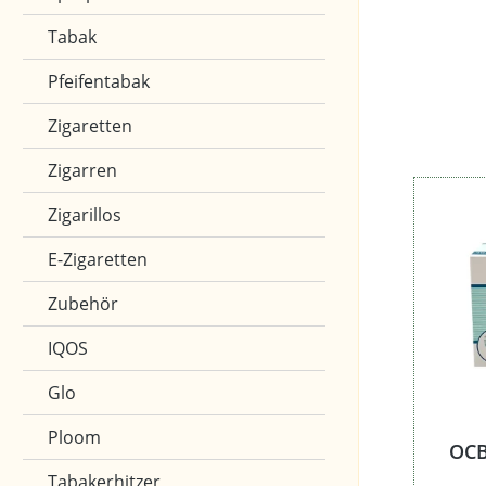
Länge
Tabak
Pfeifentabak
Zigaretten
Zigarren
Zigarillos
E-Zigaretten
Zubehör
IQOS
Glo
Ploom
OCB
Tabakerhitzer