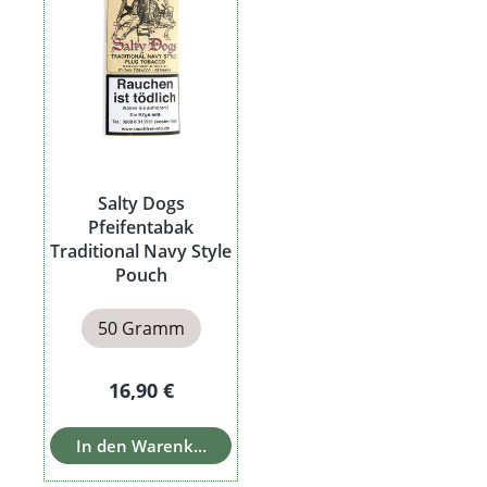
Salty Dogs
Pfeifentabak
Traditional Navy Style
Pouch
50 Gramm
Regulärer Preis:
16,90 €
In den Warenkorb