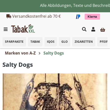
Alle Abbildungen, Texte und Beschreib
Zum Hauptinhalt springen
Versandkostenfrei ab 70 €
Klarna
SPARPAKETE
TABAK
IQOS
GLO
ZIGARETTEN
PFEIF
Marken von A-Z
Salty Dogs
Salty Dogs