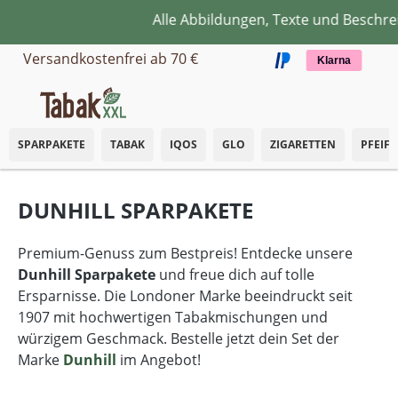
Alle Abbildungen, Texte und Beschre
Zum Hauptinhalt springen
Versandkostenfrei ab 70 €
Klarna
SPARPAKETE
TABAK
IQOS
GLO
ZIGARETTEN
PFEIF
DUNHILL SPARPAKETE
Premium-Genuss zum Bestpreis! Entdecke unsere
Dunhill Sparpakete
und freue dich auf tolle
Ersparnisse. Die Londoner Marke beeindruckt seit
1907 mit hochwertigen Tabakmischungen und
würzigem Geschmack. Bestelle jetzt dein Set der
Marke
Dunhill
im Angebot!