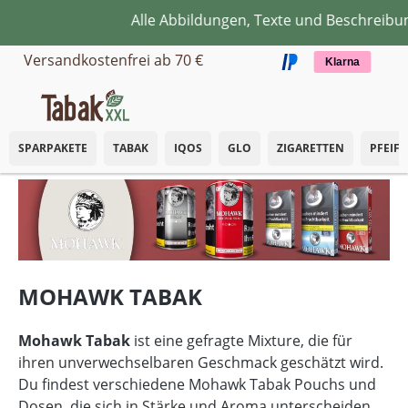
Alle Abbildungen, Texte und Beschreibung
Zum Hauptinhalt springen
Versandkostenfrei ab 70 €
Klarna
SPARPAKETE
TABAK
IQOS
GLO
ZIGARETTEN
PFEIF
MOHAWK TABAK
Mohawk Tabak
ist eine gefragte Mixture, die für
ihren unverwechselbaren Geschmack geschätzt wird.
Du findest verschiedene Mohawk Tabak Pouchs und
Dosen, die sich in Stärke und Aroma unterscheiden.