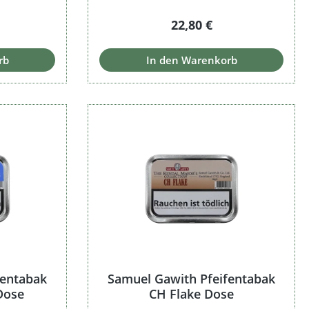
Preis:
Regulärer Preis:
22,80 €
rb
In den Warenkorb
fentabak
Samuel Gawith Pfeifentabak
Dose
CH Flake Dose