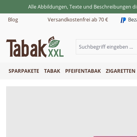
Alle Abbildungen, Texte und Beschreibungen d
m Hauptinhalt springen
Zur Suche springen
Zur Hauptnavigation springen
Blog
Versandkostenfrei ab 70 €
Bez
SPARPAKETE
TABAK
PFEIFENTABAK
ZIGARETTEN