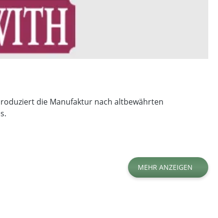
 produziert die Manufaktur nach altbewährten
s.
MEHR ANZEIGEN
Tabaktyp
Aromastärke (1-5)
Stärke