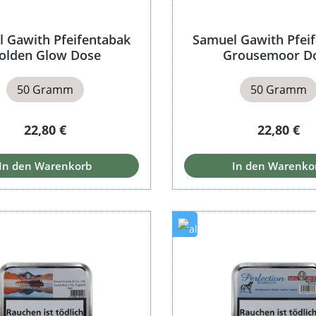
 Gawith Pfeifentabak
Samuel Gawith Pfei
olden Glow Dose
Grousemoor D
50 Gramm
50 Gramm
Regulärer Preis:
Regulärer 
22,80 €
22,80 €
In den Warenkorb
In den Warenko