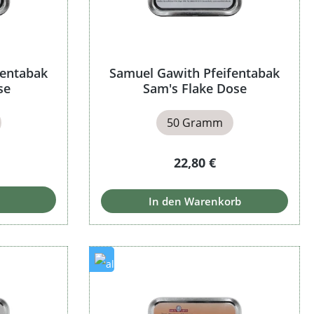
fentabak
Samuel Gawith Pfeifentabak
se
Sam's Flake Dose
50 Gramm
Preis:
Regulärer Preis:
22,80 €
In den Warenkorb