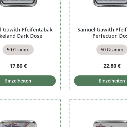
 Gawith Pfeifentabak
Samuel Gawith Pfei
keland Dark Dose
Perfection Do
50 Gramm
50 Gramm
Regulärer Preis:
Regulärer 
17,80 €
22,80 €
Einzelheiten
Einzelheiten