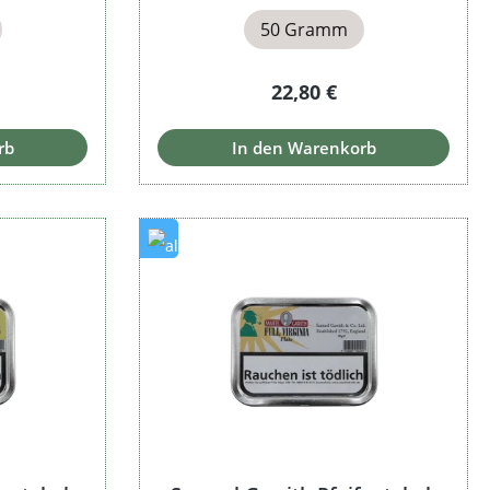
50 Gramm
Preis:
Regulärer Preis:
22,80 €
rb
In den Warenkorb