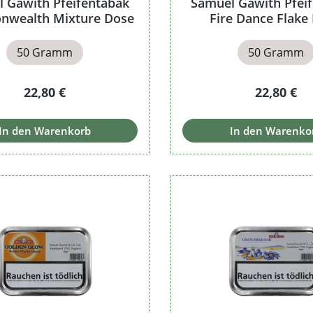
 Gawith Pfeifentabak
Samuel Gawith Pfei
wealth Mixture Dose
Fire Dance Flake
50 Gramm
50 Gramm
Regulärer Preis:
Regulärer 
22,80 €
22,80 €
In den Warenkorb
In den Warenko