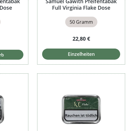
fentabak
Samuel Gawith Pfeifentabak
 Dose
Full Virginia Flake Dose
50 Gramm
Preis:
Regulärer Preis:
22,80 €
Einzelheiten
rb