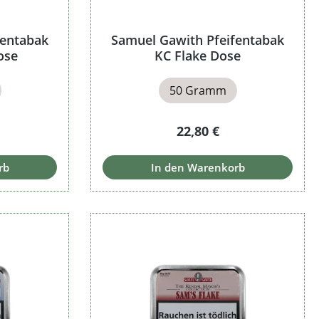
fentabak
Samuel Gawith Pfeifentabak
ose
KC Flake Dose
50 Gramm
Preis:
Regulärer Preis:
22,80 €
rb
In den Warenkorb