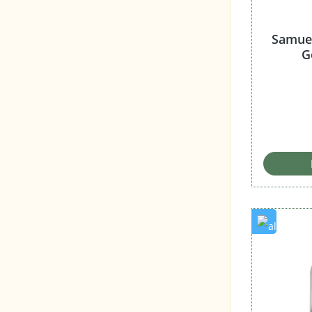
Samuel
G