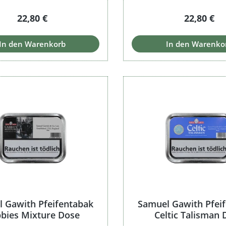
Regulärer Preis:
Regulärer 
22,80 €
22,80 €
In den Warenkorb
In den Warenko
 Gawith Pfeifentabak
Samuel Gawith Pfei
bies Mixture Dose
Celtic Talisman 