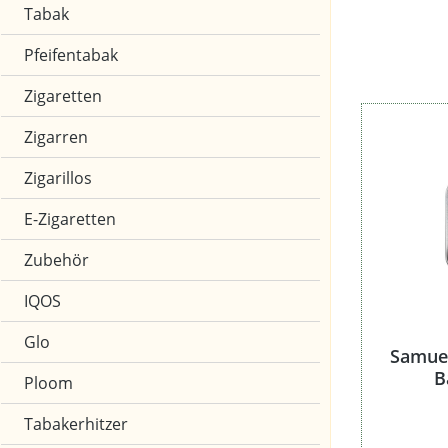
Raumduft (1
Tabak
Pfeifentabak
Zigaretten
Zigarren
Zigarillos
E-Zigaretten
Zubehör
IQOS
Glo
Samuel
B
Ploom
Tabakerhitzer