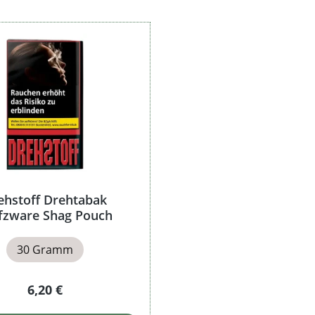
ehstoff Drehtabak
fzware Shag Pouch
30 Gramm
Regulärer Preis:
6,20 €