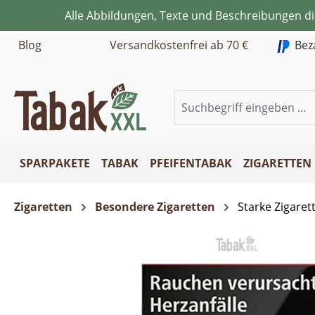
Alle Abbildungen, Texte und Beschreibungen d
m Hauptinhalt springen
Zur Suche springen
Zur Hauptnavigation springen
Blog
Versandkostenfrei ab 70 €
Bez
SPARPAKETE
TABAK
PFEIFENTABAK
ZIGARETTEN
Zigaretten
Besondere Zigaretten
Starke Zigaret