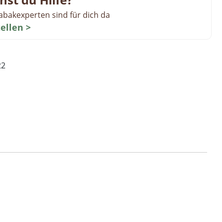
abakexperten sind für dich da
tellen >
22