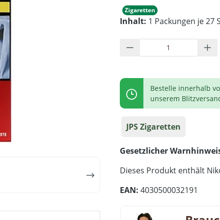
Zigaretten
Inhalt:
1 Packungen je 27 S
Produkt Anzahl: G
Bestelle innerhalb v
unserem Blitzversan
JPS Zigaretten
Gesetzlicher Warnhinwei
Dieses Produkt enthält Niko
EAN:
4030500032191
Brauc