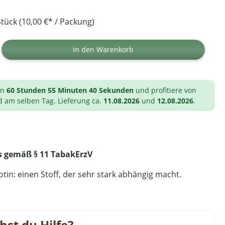
tück (10,00 €* / Packung)
ib den gewünschten Wert ein oder benutz
In den Warenkorb
on
60 Stunden 55 Minuten 39 Sekunden
und profitiere von
d am selben Tag. Lieferung ca.
11.08.2026
und
12.08.2026
.
s gemäß § 11 TabakErzV
tin: einen Stoff, der sehr stark abhängig macht.
hst du Hilfe?