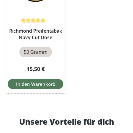
Durchschnittliche Bewertung von 5 von 5 Sternen
Richmond Pfeifentabak
Navy Cut Dose
50 Gramm
Regulärer Preis:
15,50 €
In den Warenkorb
Unsere Vorteile für dich