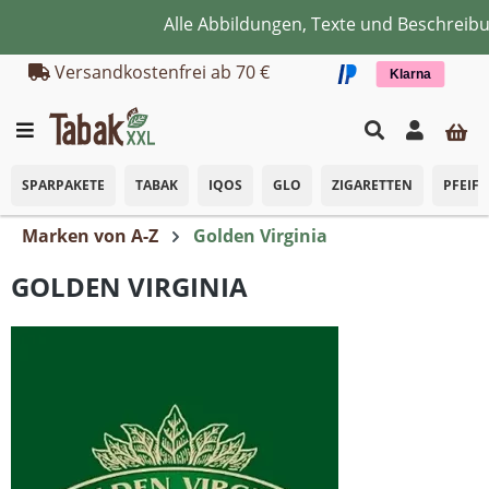
Alle Abbildungen, Texte und Beschreibun
Zum Hauptinhalt springen
Versandkostenfrei ab 70 €
Klarna
SPARPAKETE
TABAK
IQOS
GLO
ZIGARETTEN
PFEIF
Marken von A-Z
Golden Virginia
GOLDEN VIRGINIA