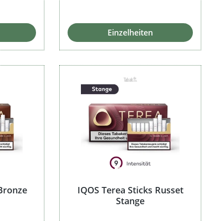
 Preis:
Einzelheiten
 Bronze
IQOS Terea Sticks Russet
Stange