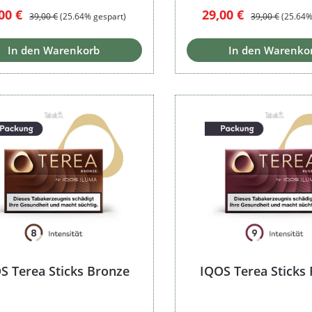
kaufspreis:
Regulärer Preis:
Verkaufspreis:
Regulärer Preis:
,00 €
29,00 €
39,00 €
(25.64% gespart)
39,00 €
(25.64%
In den Warenkorb
In den Warenko
S Terea Sticks Bronze
IQOS Terea Sticks