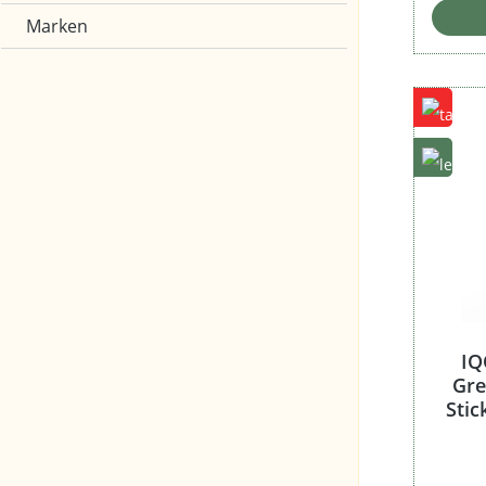
Marken
Marken
Akkuladezeit
Akkulaufzeit
Akkuleistung
Anschluss
IQ
Gre
Besonderheit
Stic
Farbe