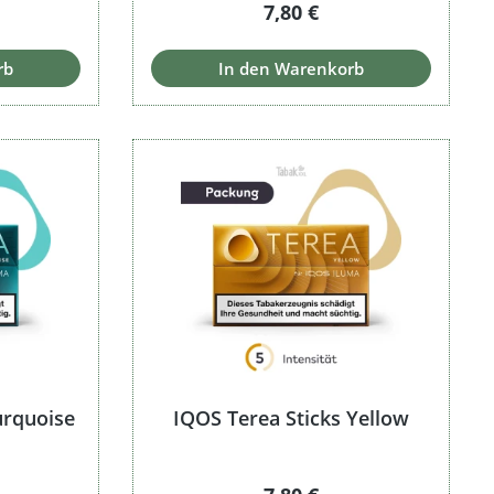
 Preis:
Regulärer Preis:
7,80 €
rb
In den Warenkorb
urquoise
IQOS Terea Sticks Yellow
 Preis:
Regulärer Preis: