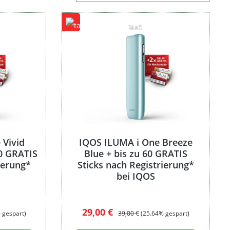
 Vivid
IQOS ILUMA i One Breeze
60 GRATIS
Blue + bis zu 60 GRATIS
ierung*
Sticks nach Registrierung*
bei IQOS
Verkaufspreis:
Regulärer Preis:
29,00 €
 gespart)
39,00 €
(25.64% gespart)