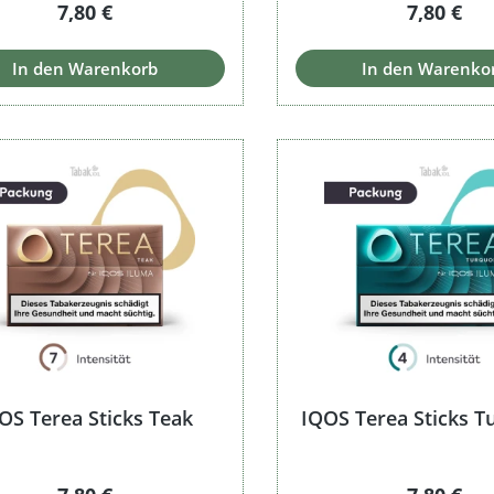
Regulärer Preis:
Regulärer
7,80 €
7,80 €
In den Warenkorb
In den Warenko
OS Terea Sticks Teak
IQOS Terea Sticks T
Regulärer Preis:
Regulärer