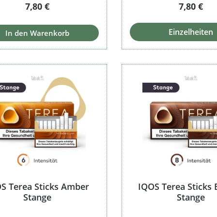
Regulärer Preis:
Regulärer
7,80 €
7,80 €
Einzelheiten
In den Warenkorb
S Terea Sticks Amber
IQOS Terea Sticks
Stange
Stange