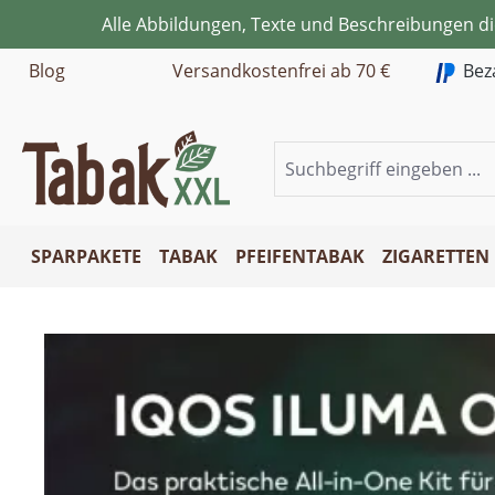
Alle Abbildungen, Texte und Beschreibungen d
m Hauptinhalt springen
Zur Suche springen
Zur Hauptnavigation springen
Blog
Versandkostenfrei ab 70 €
Bez
SPARPAKETE
TABAK
PFEIFENTABAK
ZIGARETTEN