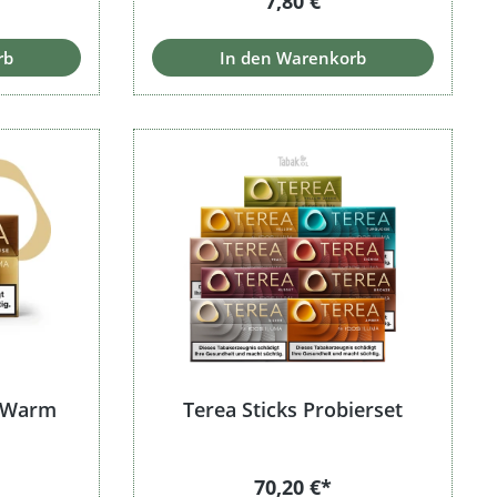
7,80 €
rb
In den Warenkorb
s Warm
Terea Sticks Probierset
70,20 €*