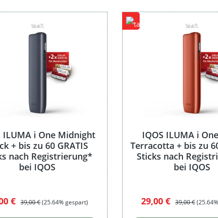
 ILUMA i One Midnight
IQOS ILUMA i One
ck + bis zu 60 GRATIS
Terracotta + bis zu 
ks nach Registrierung*
Sticks nach Registr
bei IQOS
bei IQOS
kaufspreis:
Regulärer Preis:
Verkaufspreis:
Regulärer Preis:
,00 €
29,00 €
39,00 €
(25.64% gespart)
39,00 €
(25.64%