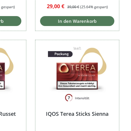
Verkaufspreis:
Regulärer Preis:
29,00 €
 gespart)
39,00 €
(25.64% gespart)
rb
In den Warenkorb
 Russet
IQOS Terea Sticks Sienna