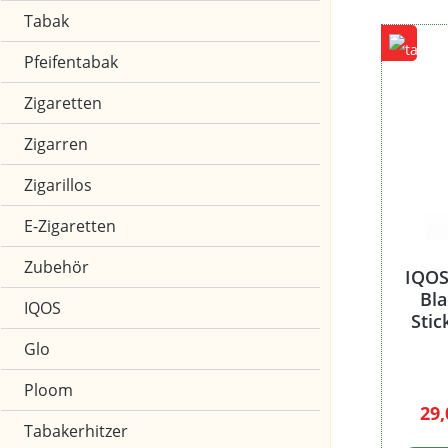
Tabak
Pfeifentabak
Zigaretten
Zigarren
Zigarillos
E-Zigaretten
Zubehör
IQOS
Bla
IQOS
Stic
Glo
Ploom
Ver
29
Tabakerhitzer