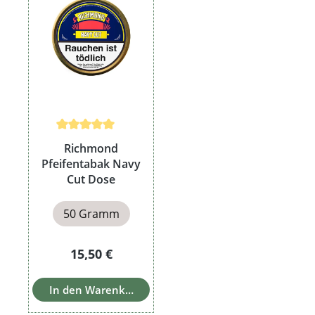
Durchschnittliche Bewertung von 5 von 5 Sternen
Richmond
Pfeifentabak Navy
Cut Dose
50 Gramm
Regulärer Preis:
15,50 €
In den Warenkorb