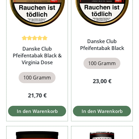
Danske Club
Durchschnittliche Bewertung von 5 von 5 Sternen
Pfeifentabak Black
Danske Club
Pfeifentabak Black &
Virginia Dose
100 Gramm
100 Gramm
Regulärer Preis:
23,00 €
Regulärer Preis:
21,70 €
In den Warenkorb
In den Warenkorb