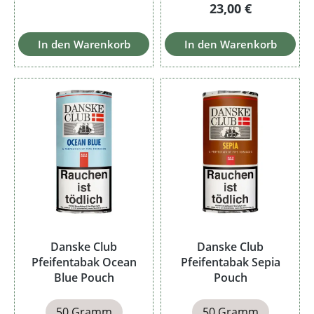
Regulärer Preis:
23,00 €
In den Warenkorb
In den Warenkorb
Danske Club
Danske Club
Pfeifentabak Ocean
Pfeifentabak Sepia
Blue Pouch
Pouch
50 Gramm
50 Gramm