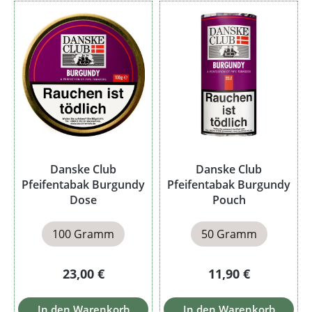
Danske Club
Danske Club
Pfeifentabak Burgundy
Pfeifentabak Burgundy
Dose
Pouch
100 Gramm
50 Gramm
Regulärer Preis:
Regulärer Preis:
23,00 €
11,90 €
In den Warenkorb
In den Warenkorb