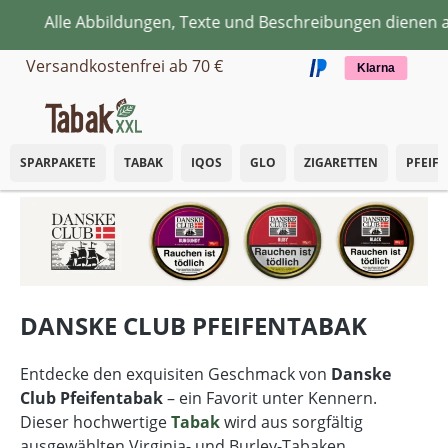
le Abbildungen, Texte und Beschreibungen dienen ausschli
Zum Hauptinhalt springen
Versandkostenfrei ab 70 €
Klarna
SPARPAKETE
TABAK
IQOS
GLO
ZIGARETTEN
PFEIF
DANSKE CLUB PFEIFENTABAK
Entdecke den exquisiten Geschmack von
Danske
Club Pfeifentabak
– ein Favorit unter Kennern.
Dieser hochwertige
Tabak
wird aus sorgfältig
ausgewählten Virginia- und Burley-Tabaken