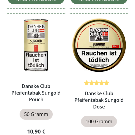
Danske Club
Durchschnittliche Bewertun
Pfeifentabak Sungold
Danske Club
Pouch
Pfeifentabak Sungold
Dose
50 Gramm
100 Gramm
Regulärer Preis:
10,90 €