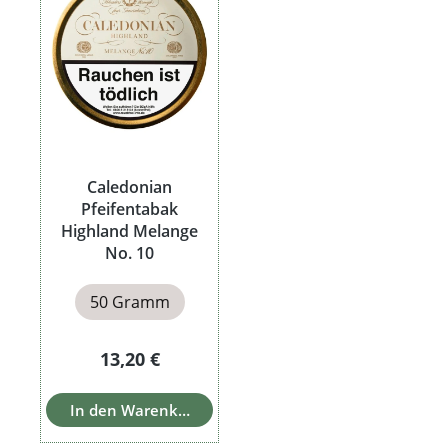
Caledonian
Pfeifentabak
Highland Melange
No. 10
50 Gramm
Regulärer Preis:
13,20 €
In den Warenkorb