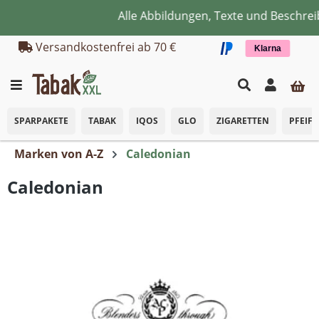
Alle Abbildungen, Texte und Beschrei
Zum Hauptinhalt springen
Versandkostenfrei ab 70 €
Klarna
SPARPAKETE
TABAK
IQOS
GLO
ZIGARETTEN
PFEIF
Marken von A-Z
Caledonian
Caledonian