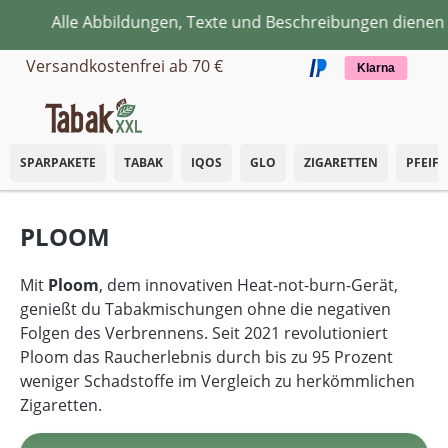
le Abbildungen, Texte und Beschreibungen dienen ausschli
Zum Hauptinhalt springen
Versandkostenfrei ab 70 €
Klarna
SPARPAKETE
TABAK
IQOS
GLO
ZIGARETTEN
PFEIF
PLOOM
Mit
Ploom
, dem innovativen Heat-not-burn-Gerät,
genießt du Tabakmischungen ohne die negativen
Folgen des Verbrennens. Seit 2021 revolutioniert
Ploom das Raucherlebnis durch bis zu 95 Prozent
weniger Schadstoffe im Vergleich zu herkömmlichen
Zigaretten.