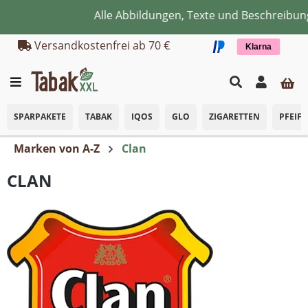
Alle Abbildungen, Texte und Beschreibunge
Zum Hauptinhalt springen
Versandkostenfrei ab 70 €
Klarna
SPARPAKETE
TABAK
IQOS
GLO
ZIGARETTEN
PFEIF
Marken von A-Z
Clan
CLAN