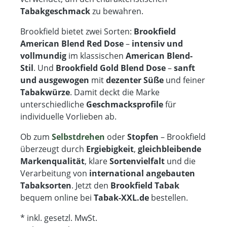
Tabakgeschmack
zu bewahren.
Brookfield bietet zwei Sorten:
Brookfield
American Blend Red Dose
–
intensiv und
vollmundig
im klassischen
American Blend-
Stil
. Und
Brookfield Gold Blend Dose
–
sanft
und ausgewogen
mit
dezenter Süße
und feiner
Tabakwürze
. Damit deckt die Marke
unterschiedliche
Geschmacksprofile
für
individuelle Vorlieben ab.
Ob zum
Selbstdrehen
oder
Stopfen
– Brookfield
überzeugt durch
Ergiebigkeit
,
gleichbleibende
Markenqualität
, klare
Sortenvielfalt
und die
Verarbeitung von
international angebauten
Tabaksorten
. Jetzt den
Brookfield Tabak
bequem online bei
Tabak-XXL.de
bestellen.
* inkl. gesetzl. MwSt.