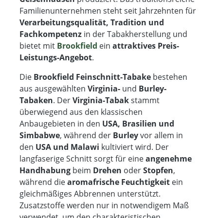
Familienunternehmen steht seit Jahrzehnten für
Verarbeitungsqualität, Tradition und
Fachkompetenz
in der Tabakherstellung und
bietet mit
Brookfield
ein
attraktives Preis-
Leistungs-Angebot
.
Die
Brookfield Feinschnitt-Tabake
bestehen
aus ausgewählten
Virginia-
und
Burley-
Tabaken
. Der
Virginia-Tabak
stammt
überwiegend aus den klassischen
Anbaugebieten in den
USA, Brasilien und
Simbabwe
, während der
Burley
vor allem in
den
USA und Malawi
kultiviert wird. Der
langfaserige Schnitt sorgt für eine
angenehme
Handhabung
beim
Drehen
oder
Stopfen
,
während die
aromafrische Feuchtigkeit
ein
gleichmäßiges Abbrennen unterstützt.
Zusatzstoffe werden nur in notwendigem Maß
verwendet, um den charakteristischen