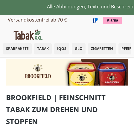
Alle Abbildungen, Texte und Beschreib
Zum Hauptinhalt springen
Versandkostenfrei ab 70 €
Klarna
SPARPAKETE
TABAK
IQOS
GLO
ZIGARETTEN
PFEIF
BROOKFIELD | FEINSCHNITT
TABAK ZUM DREHEN UND
STOPFEN