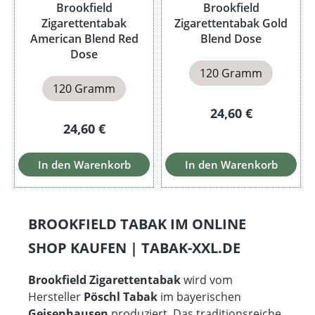
Brookfield
Brookfield
Zigarettentabak
Zigarettentabak Gold
American Blend Red
Blend Dose
Dose
120 Gramm
120 Gramm
Regulärer Preis:
24,60 €
Regulärer Preis:
24,60 €
In den Warenkorb
In den Warenkorb
BROOKFIELD TABAK IM ONLINE
SHOP KAUFEN | TABAK-XXL.DE
Brookfield Zigarettentabak
wird vom
Hersteller
Pöschl Tabak
im bayerischen
Geisenhausen
produziert. Das traditionsreiche