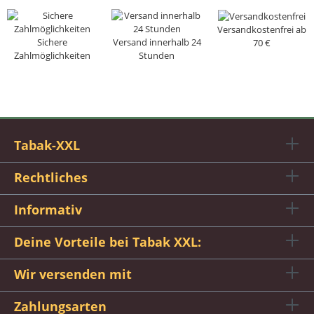
Versandkostenfrei ab
Sichere
Versand innerhalb 24
70 €
Zahlmöglichkeiten
Stunden
Tabak-XXL
Rechtliches
Informativ
Deine Vorteile bei Tabak XXL:
Wir versenden mit
Zahlungsarten