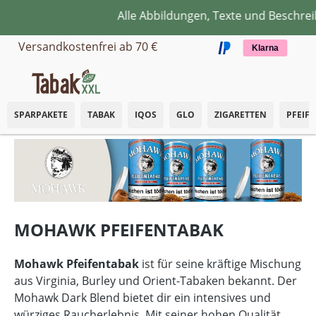
Alle Abbildungen, Texte und Beschrei
Zum Hauptinhalt springen
Versandkostenfrei ab 70 €
Klarna
SPARPAKETE
TABAK
IQOS
GLO
ZIGARETTEN
PFEIF
MOHAWK PFEIFENTABAK
Mohawk Pfeifentabak
ist für seine kräftige Mischung
aus Virginia, Burley und Orient-Tabaken bekannt. Der
Mohawk Dark Blend bietet dir ein intensives und
würziges Raucherlebnis. Mit seiner hohen Qualität