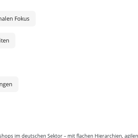
malen Fokus
iten
ingen
shops im deutschen Sektor – mit flachen Hierarchien, agil