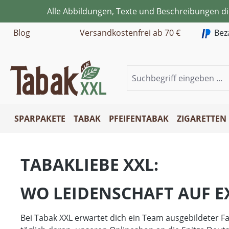
Alle Abbildungen, Texte und Beschreibungen d
m Hauptinhalt springen
Zur Suche springen
Zur Hauptnavigation springen
Blog
Versandkostenfrei ab 70 €
Bez
SPARPAKETE
TABAK
PFEIFENTABAK
ZIGARETTEN
TABAKLIEBE XXL:
WO LEIDENSCHAFT AUF EX
Bei Tabak XXL erwartet dich ein Team ausgebildeter Fa