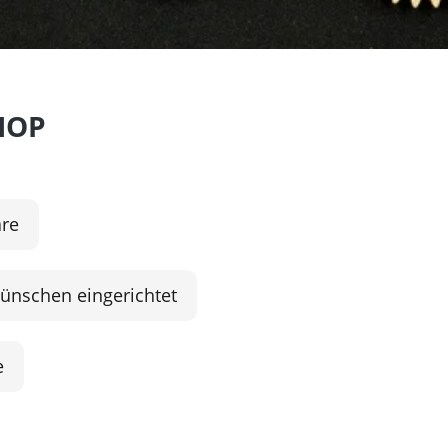
HOP
äre
Wünschen eingerichtet
e