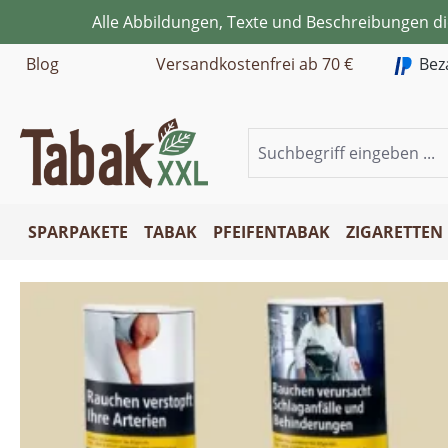
Alle Abbildungen, Texte und Beschreibungen d
m Hauptinhalt springen
Zur Suche springen
Zur Hauptnavigation springen
Blog
Versandkostenfrei ab 70 €
Bez
SPARPAKETE
TABAK
PFEIFENTABAK
ZIGARETTEN