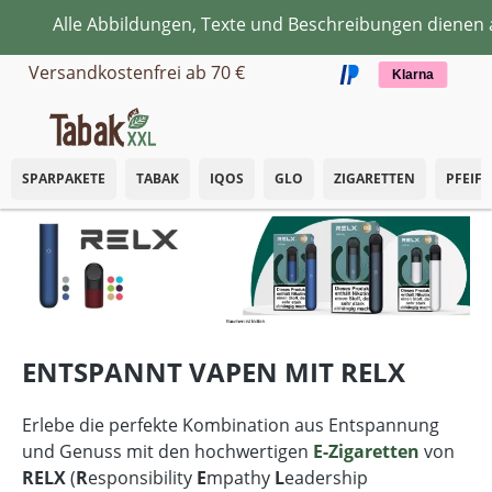
lle Abbildungen, Texte und Beschreibungen dienen ausschl
Zum Hauptinhalt springen
Versandkostenfrei ab 70 €
Klarna
SPARPAKETE
TABAK
IQOS
GLO
ZIGARETTEN
PFEIF
ENTSPANNT VAPEN MIT RELX
Erlebe die perfekte Kombination aus Entspannung
und Genuss mit den hochwertigen
E-Zigaretten
von
RELX
(
R
esponsibility
E
mpathy
L
eadership