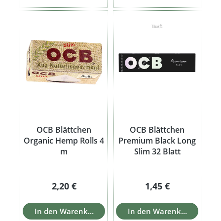
OCB Blättchen
OCB Blättchen
Organic Hemp Rolls 4
Premium Black Long
m
Slim 32 Blatt
Regulärer Preis:
Regulärer Preis:
2,20 €
1,45 €
In den Warenkorb
In den Warenkorb