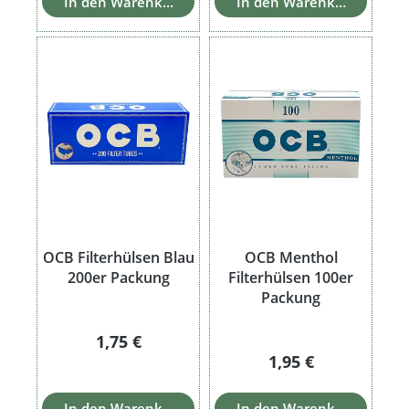
In den Warenkorb
In den Warenkorb
OCB Filterhülsen Blau
OCB Menthol
200er Packung
Filterhülsen 100er
Packung
Regulärer Preis:
1,75 €
Regulärer Preis:
1,95 €
In den Warenkorb
In den Warenkorb