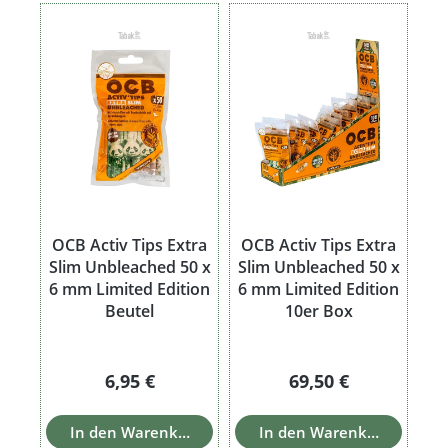
OCB Activ Tips Extra
OCB Activ Tips Extra
Slim Unbleached 50 x
Slim Unbleached 50 x
6 mm Limited Edition
6 mm Limited Edition
Beutel
10er Box
Regulärer Preis:
Regulärer Preis:
6,95 €
69,50 €
In den Warenkorb
In den Warenkorb