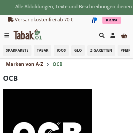
Alle Abbildungen, Texte und Beschreibungen dienen aussch
Zum Hauptinhalt springen
Versandkostenfrei ab 70 €
Klarna
SPARPAKETE
TABAK
IQOS
GLO
ZIGARETTEN
PFEIF
Marken von A-Z
OCB
OCB