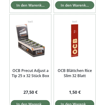
In den Warenkorb
In den Warenkorb
OCB Precut Adjust a
OCB Blättchen Rice
Tip 25 x 32 Stück Box
Slim 32 Blatt
Regulärer Preis:
Regulärer Preis:
27,50 €
1,50 €
In den Warenkorb
In den Warenkorb