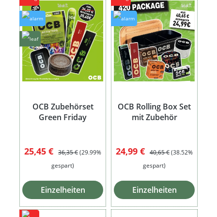
OCB Zubehörset
OCB Rolling Box Set
Green Friday
mit Zubehör
Verkaufspreis:
Regulärer Preis:
Verkaufspreis:
Regulärer Preis:
25,45 €
24,99 €
36,35 €
(29.99%
40,65 €
(38.52%
gespart)
gespart)
Einzelheiten
Einzelheiten