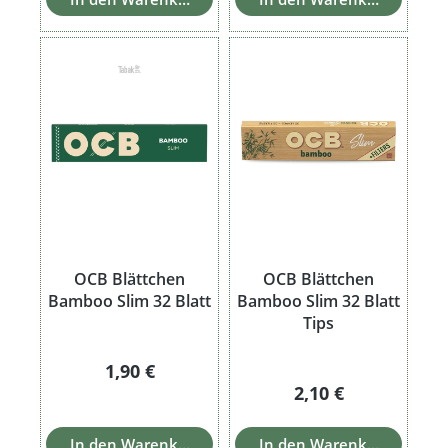
OCB Blättchen
OCB Blättchen
Bamboo Slim 32 Blatt
Bamboo Slim 32 Blatt
Tips
Regulärer Preis:
1,90 €
Regulärer Preis:
2,10 €
In den Warenkorb
In den Warenkorb