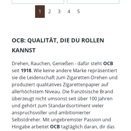
Seite
Seite
Seite
Seite
Seite
1
2
3
4
5
OCB: QUALITÄT, DIE DU ROLLEN
KANNST
Drehen, Rauchen, Genießen - dafür steht
OCB
seit
1918
. Wie keine andere Marke repräsentiert
sie die Leidenschaft zum Zigaretten-Drehen und
produziert qualitatives Zigarettenpapier auf
allerhöchstem Niveau. Die französische Brand
überzeugt nicht umsonst seit über 100 Jahren
und gehört zum Standardsortiment vieler
anspruchsvoller und ambitionierter
Selbstdreher. Mit ungebremster Passion und
Hingabe arbeitet
OCB
tagtäglich daran, dir das