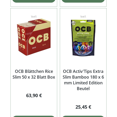
OCB Blättchen Rice
OCB Activ'Tips Extra
Slim 50 x 32 Blatt Box
Slim Bamboo 180 x 6
mm Limited Edition
Beutel
Regulärer Preis:
63,90 €
Regulärer Preis:
25,45 €