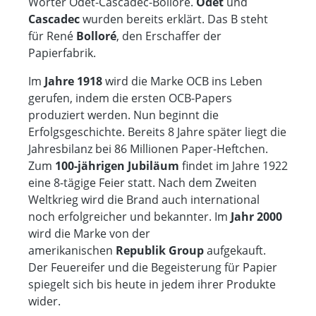
Wörter Odet-Cascadec-Bolloré.
Odet
und
Cascadec
wurden bereits erklärt. Das B steht
für
René
Bolloré
, den Erschaffer der
Papierfabrik.
Im
Jahre 1918
wird die Marke OCB ins Leben
gerufen, indem die ersten OCB-Papers
produziert werden. Nun beginnt die
Erfolgsgeschichte. Bereits 8 Jahre später liegt die
Jahresbilanz bei 86 Millionen Paper-Heftchen.
Zum
100-jährigen Jubiläum
findet im Jahre 1922
eine 8-tägige Feier statt. Nach dem Zweiten
Weltkrieg wird die Brand auch international
noch erfolgreicher und bekannter. Im
Jahr 2000
wird die Marke von der
amerikanischen
Republik Group
aufgekauft.
Der Feuereifer und die Begeisterung für Papier
spiegelt sich bis heute in jedem ihrer Produkte
wider.