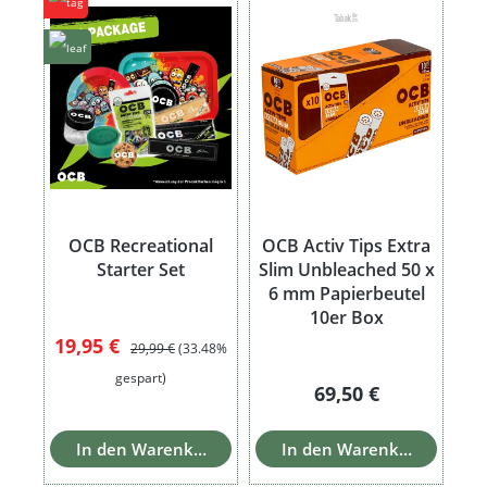
OCB Recreational
OCB Activ Tips Extra
Starter Set
Slim Unbleached 50 x
6 mm Papierbeutel
10er Box
Verkaufspreis:
Regulärer Preis:
19,95 €
29,99 €
(33.48%
gespart)
Regulärer Preis:
69,50 €
In den Warenkorb
In den Warenkorb