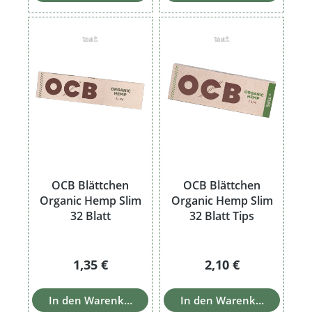
OCB Blättchen
OCB Blättchen
Organic Hemp Slim
Organic Hemp Slim
32 Blatt
32 Blatt Tips
Regulärer Preis:
Regulärer Preis:
1,35 €
2,10 €
In den Warenkorb
In den Warenkorb