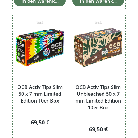
In den Warenkorb
In den Warenkorb
OCB Activ Tips Slim
OCB Activ Tips Slim
50 x 7 mm Limited
Unbleached 50 x 7
Edition 10er Box
mm Limited Edition
10er Box
Regulärer Preis:
69,50 €
Regulärer Preis:
69,50 €