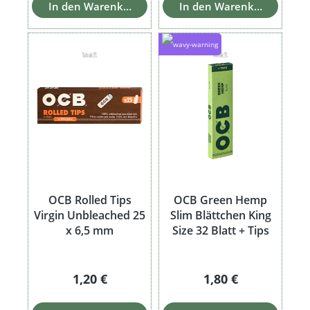
In den Warenkorb
In den Warenkorb
OCB Rolled Tips
OCB Green Hemp
Virgin Unbleached 25
Slim Blättchen King
x 6,5 mm
Size 32 Blatt + Tips
Regulärer Preis:
Regulärer Preis:
1,20 €
1,80 €