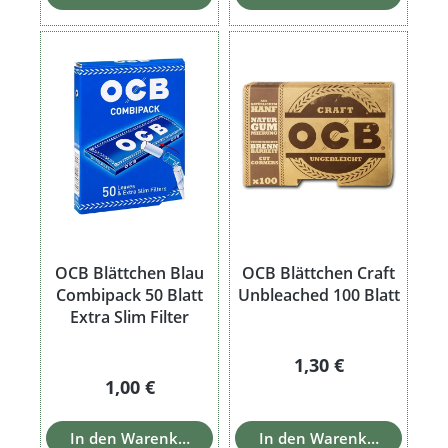
OCB Blättchen Blau
OCB Blättchen Craft
Combipack 50 Blatt
Unbleached 100 Blatt
Extra Slim Filter
Regulärer Preis:
1,30 €
Regulärer Preis:
1,00 €
In den Warenkorb
In den Warenkorb