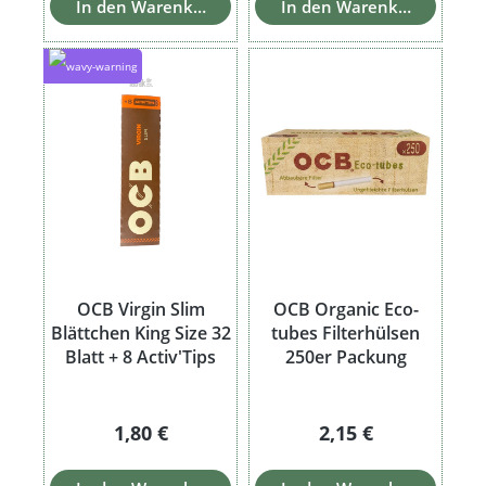
In den Warenkorb
In den Warenkorb
OCB Virgin Slim
OCB Organic Eco-
Blättchen King Size 32
tubes Filterhülsen
Blatt + 8 Activ'Tips
250er Packung
Regulärer Preis:
Regulärer Preis:
1,80 €
2,15 €