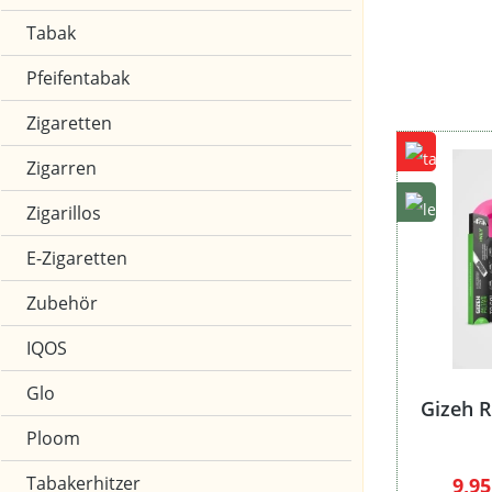
Zubehör
Tabak
Pfeifentabak
Zigaretten
Zigarren
Zigarillos
E-Zigaretten
Zubehör
IQOS
Glo
Gizeh R
Ploom
Tabakerhitzer
Verk
9,9