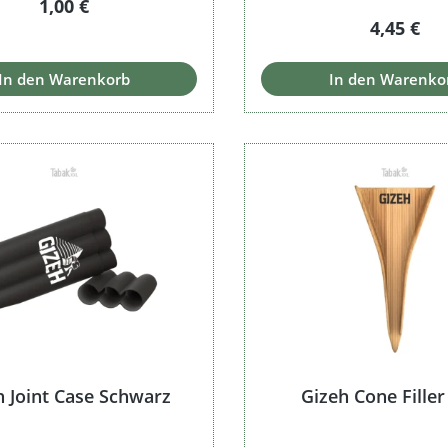
Regulärer Preis:
1,00 €
Regulärer
4,45 €
In den Warenkorb
In den Warenko
h Joint Case Schwarz
Gizeh Cone Filler