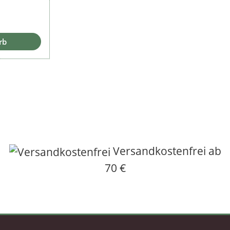
 Preis:
rb
Versandkostenfrei ab
70 €