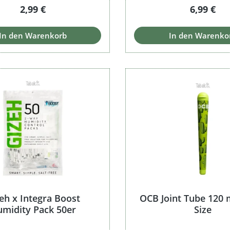
Regulärer Preis:
Regulärer
2,99 €
6,99 €
In den Warenkorb
In den Warenko
eh x Integra Boost
OCB Joint Tube 120
midity Pack 50er
Size