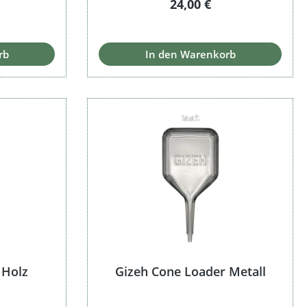
Regulärer Preis:
24,00 €
 Preis:
rb
In den Warenkorb
 Holz
Gizeh Cone Loader Metall