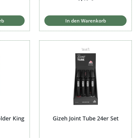
Preis:
rb
In den Warenkorb
lder King
Gizeh Joint Tube 24er Set