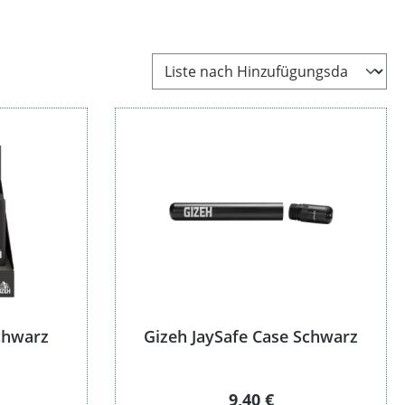
chwarz
Gizeh JaySafe Case Schwarz
Regulärer Preis:
9,40 €