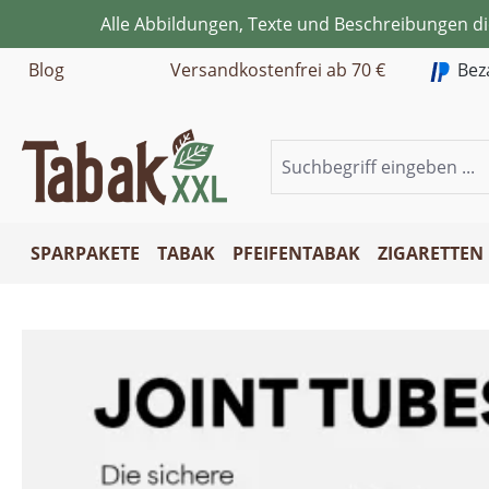
Alle Abbildungen, Texte und Beschreibungen d
m Hauptinhalt springen
Zur Suche springen
Zur Hauptnavigation springen
Blog
Versandkostenfrei ab 70 €
Bez
SPARPAKETE
TABAK
PFEIFENTABAK
ZIGARETTEN