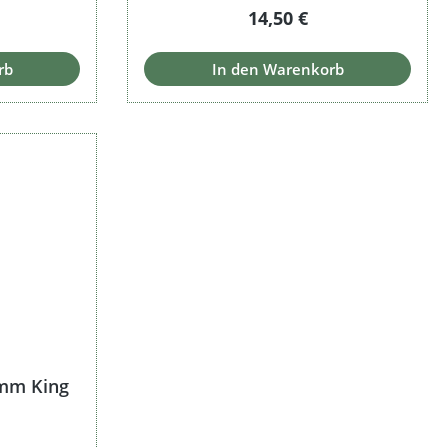
 Preis:
Regulärer Preis:
14,50 €
rb
In den Warenkorb
 mm King