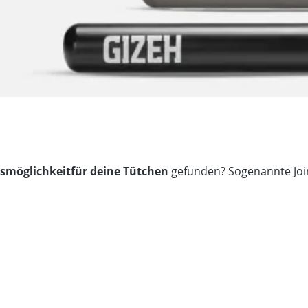
smöglichkeit
für deine Tütchen
gefunden? Sogenannte Join
Besonderheit
Farbe
Format
Länge