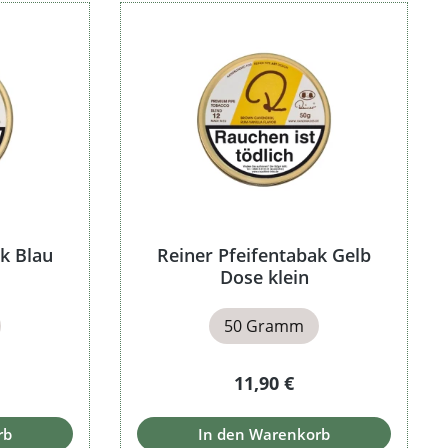
k Blau
Reiner Pfeifentabak Gelb
Dose klein
50 Gramm
Preis:
Regulärer Preis:
11,90 €
rb
In den Warenkorb