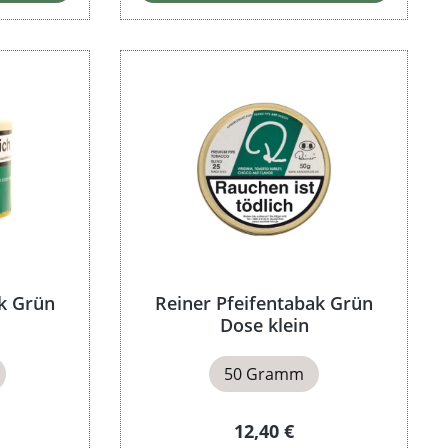
ak Grün
Reiner Pfeifentabak Grün
Dose klein
50 Gramm
Preis:
Regulärer Preis:
12,40 €