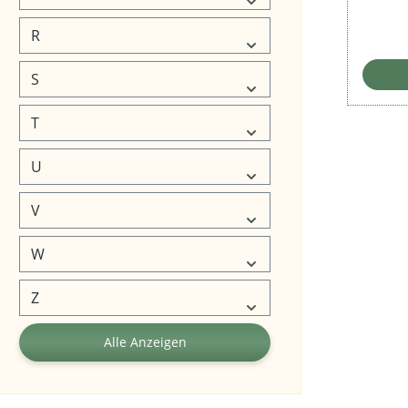
R
S
T
U
V
W
Z
Alle Anzeigen