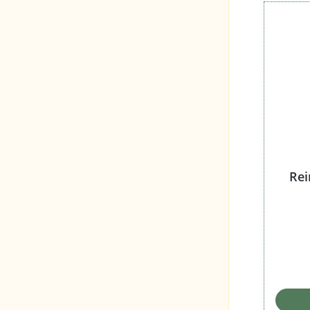
Inhalt
Produktart
Aroma
Schnittart
Tabaktyp
Rei
Aromastärke (1-5)
Stärke
Raumduft (1-5)
Blend