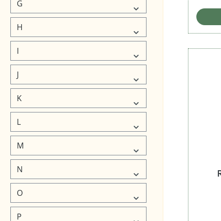
G
H
I
J
K
L
M
N
O
P