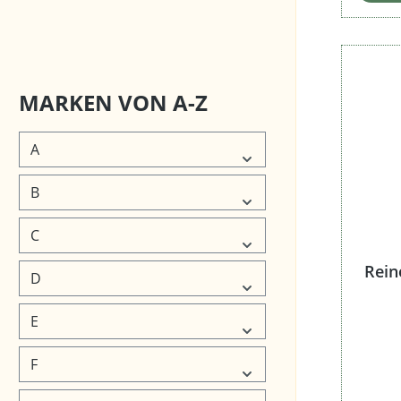
Preis
MARKEN VON A-Z
A
B
C
Rein
D
E
F