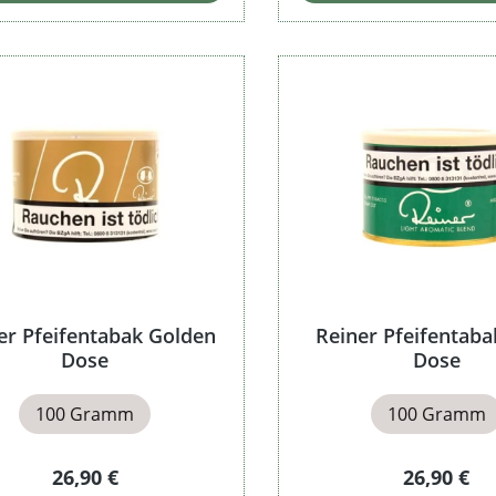
er Pfeifentabak Golden
Reiner Pfeifentab
Dose
Dose
100 Gramm
100 Gramm
Regulärer Preis:
Regulärer 
26,90 €
26,90 €