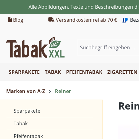
Alle Abbildungen, Texte und Beschreibungen d
m Hauptinhalt springen
Zur Suche springen
Zur Hauptnavigation springen
Blog
Versandkostenfrei ab 70 €
Bez
SPARPAKETE
TABAK
PFEIFENTABAK
ZIGARETTEN
Marken von A-Z
Reiner
Rei
Sparpakete
Tabak
Pfeifentabak