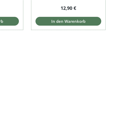
Preis:
Regulärer Preis:
12,90 €
rb
In den Warenkorb