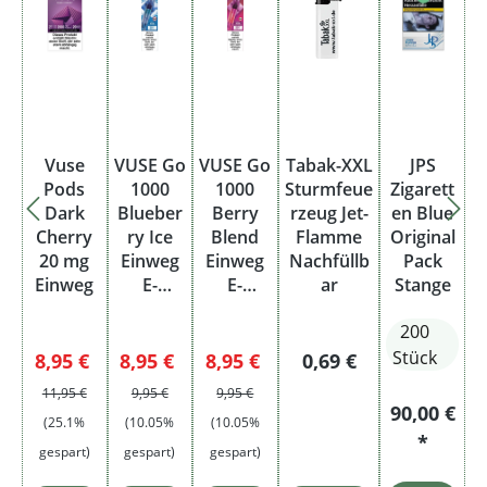
Vuse
VUSE Go
VUSE Go
Tabak-XXL
JPS
Pods
1000
1000
Sturmfeue
Zigarett
Dark
Blueber
Berry
rzeug Jet-
en Blue
Cherry
ry Ice
Blend
Flamme
Original
20 mg
Einweg
Einweg
Nachfüllb
Pack
Einweg
E-
E-
ar
Stange
Zigarett
Zigarett
200
e - 20
e - 20
mg
mg
Stück
Verkaufspreis:
Regulärer Preis:
Verkaufspreis:
Regulärer Preis:
Verkaufspreis:
Regulärer Preis:
Regulärer Preis:
8,95 €
8,95 €
8,95 €
0,69 €
11,95 €
9,95 €
9,95 €
90,00 €
(25.1%
(10.05%
(10.05%
*
gespart)
gespart)
gespart)