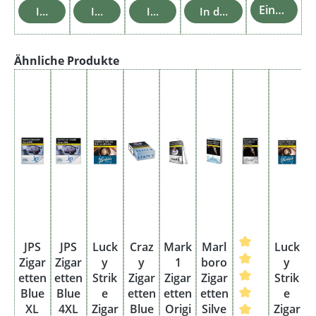
Einzelheiten
In den Warenkorb
In den Warenkorb
In den Warenkorb
In den Warenkorb
Produktgalerie überspringen
Ähnliche Produkte
JPS
JPS
Luck
Craz
Mark
Marl
Luck
Zigar
Zigar
y
y
1
boro
y
etten
etten
Strik
Zigar
Zigar
Zigar
Strik
Blue
Blue
e
etten
etten
etten
e
XL
4XL
Zigar
Blue
Origi
Silve
Zigar