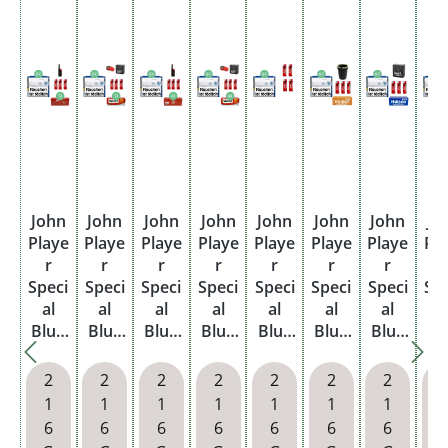
John
John
John
John
John
John
John
Jo
Playe
Playe
Playe
Playe
Playe
Playe
Playe
Pl
r
r
r
r
r
r
r
r
Speci
Speci
Speci
Speci
Speci
Speci
Speci
Sp
al
al
al
al
al
al
al
a
Blue
Blue
Blue
Blue
Blue
Blue
Blue
Bl
Taba
Taba
Taba
Taba
Taba
Taba
Taba
Ta
k 6 x
k 6 x
k 6 x
k 6 x
k 6 x
k 6 x
k 6 x
k 6
2
2
2
2
2
2
2
Dose
Dose
Dose
Dose
Dose
Dose
Dose
Do
1
1
1
1
1
1
1
mit
mit
mit
mit
mit
mit
mit
m
6
6
6
6
6
6
6
1000
1000
1000
1000
Feuer
wähl
wähl
wä