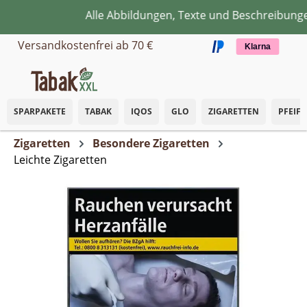
Alle Abbildungen, Texte und Beschreibungen 
Zum Hauptinhalt springen
Versandkostenfrei ab 70 €
Klarna
SPARPAKETE
TABAK
IQOS
GLO
ZIGARETTEN
PFEIF
Zigaretten
Besondere Zigaretten
Leichte Zigaretten