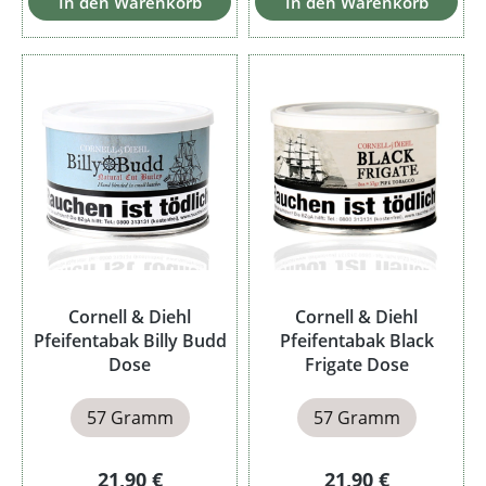
In den Warenkorb
In den Warenkorb
Cornell & Diehl
Cornell & Diehl
Pfeifentabak Billy Budd
Pfeifentabak Black
Dose
Frigate Dose
57 Gramm
57 Gramm
Regulärer Preis:
Regulärer Preis:
21,90 €
21,90 €