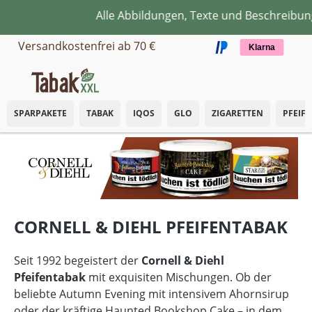
Alle Abbildungen, Texte und Beschreibunge
Zum Hauptinhalt springen
Versandkostenfrei ab 70 €
Klarna
SPARPAKETE
TABAK
IQOS
GLO
ZIGARETTEN
PFEIF
CORNELL & DIEHL PFEIFENTABAK
Seit 1992 begeistert der
Cornell & Diehl
Pfeifentabak
mit exquisiten Mischungen. Ob der
beliebte Autumn Evening mit intensivem Ahornsirup
oder der kräftige Haunted Bookshop Cake – in dem