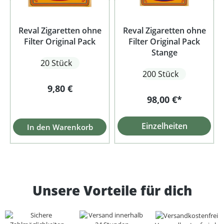
Reval Zigaretten ohne
Reval Zigaretten ohne
Filter Original Pack
Filter Original Pack
Stange
20 Stück
200 Stück
Regulärer Preis:
9,80 €
98,00 €*
Einzelheiten
In den Warenkorb
Unsere Vorteile für dich