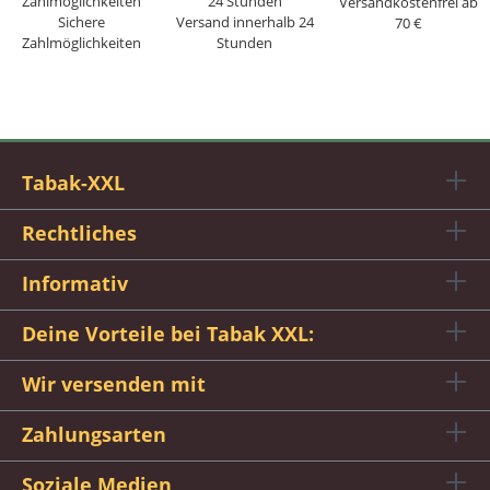
Versandkostenfrei ab
Sichere
Versand innerhalb 24
70 €
Zahlmöglichkeiten
Stunden
Tabak-XXL
Rechtliches
Informativ
Deine Vorteile bei Tabak XXL:
Wir versenden mit
Zahlungsarten
Soziale Medien