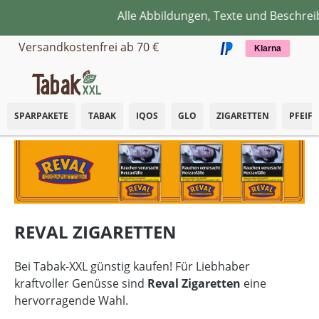
Alle Abbildungen, Texte und Beschrei
Zum Hauptinhalt springen
Versandkostenfrei ab 70 €
Klarna
SPARPAKETE
TABAK
IQOS
GLO
ZIGARETTEN
PFEIF
REVAL ZIGARETTEN
Bei Tabak-XXL günstig kaufen! Für Liebhaber
kraftvoller Genüsse sind
Reval Zigaretten
eine
hervorragende Wahl.