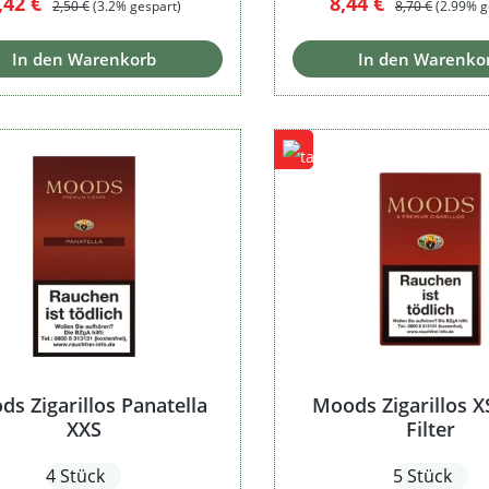
erkaufspreis:
Verkaufspreis:
,42 €
8,44 €
2,50 €
(3.2% gespart)
8,70 €
(2.99% g
In den Warenkorb
In den Warenko
s Zigarillos Panatella
Moods Zigarillos 
XXS
Filter
4 Stück
5 Stück