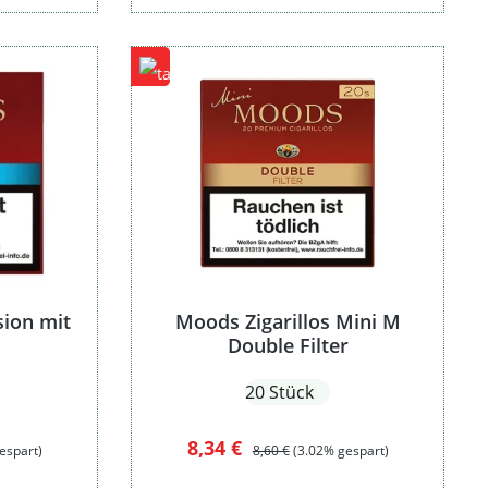
sion mit
Moods Zigarillos Mini M
Double Filter
20 Stück
:
Verkaufspreis:
Regulärer Preis:
8,34 €
espart)
8,60 €
(3.02% gespart)