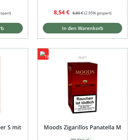
:
Verkaufspreis:
Regulärer Preis:
8,54 €
espart)
8,80 €
(2.95% gespart)
rb
In den Warenkorb
ver S mit
Moods Zigarillos Panatella M