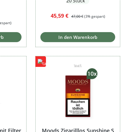
20 Stück
Verkaufspreis:
Regulärer Preis:
45,59 €
47,00 €
(3% gespart)
:
espart)
rb
In den Warenkorb
it Filter
Moods Zigarilllos Sunshine S