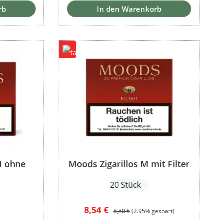
rb
In den Warenkorb
M ohne
Moods Zigarillos M mit Filter
20 Stück
Verkaufspreis:
Regulärer Preis:
8,54 €
8,80 €
(2.95% gespart)
: