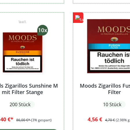
 Zigarillos Sunshine M
Moods Zigarillos Fu
mit Filter Stange
Filter
200 Stück
10 Stück
Verkaufspreis:
Regulärer Preis
,40 €*
4,56 €
86,00 €*
(3% gespart)
4,70 €
(2.98% g