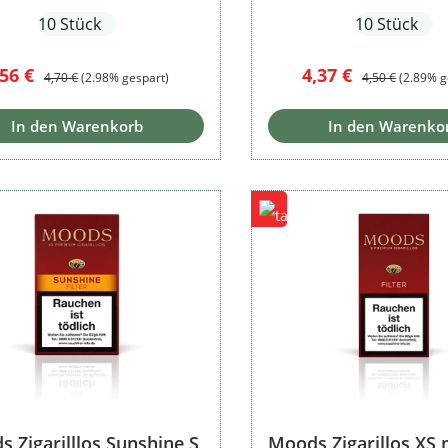
10 Stück
10 Stück
erkaufspreis:
Regulärer Preis:
Verkaufspreis:
Regulärer Preis
,56 €
4,37 €
4,70 €
(2.98% gespart)
4,50 €
(2.89% g
In den Warenkorb
In den Warenko
 Zigarilllos Sunshine S
Moods Zigarillos XS m