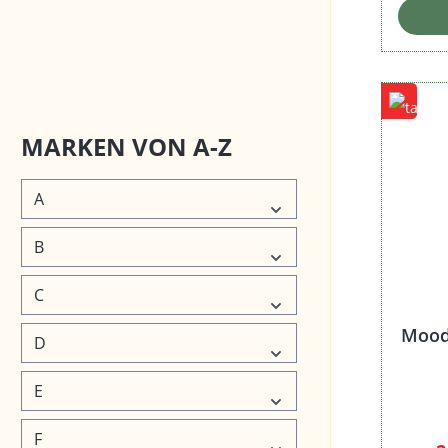
Preis
MARKEN VON A-Z
A
B
C
Moods
D
E
F