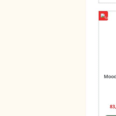
Packungsart
Packungsgröße
Rauchdauer
Stückzahl
Tabakart
Tabakmischung
Moods
Würze
Zugwiderstand
Aroma
83
Stärke