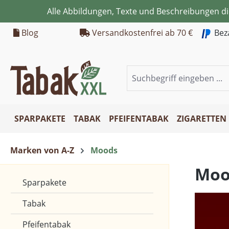
Alle Abbildungen, Texte und Beschreibungen d
m Hauptinhalt springen
Zur Suche springen
Zur Hauptnavigation springen
Blog
Versandkostenfrei ab 70 €
Bez
SPARPAKETE
TABAK
PFEIFENTABAK
ZIGARETTEN
Marken von A-Z
Moods
Moo
Sparpakete
Tabak
Pfeifentabak