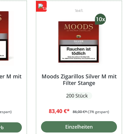
ver M mit
Moods Zigarillos Silver M mit
Filter Stange
200 Stück
:
83,40 €*
espart)
86,00 €*
(3% gespart)
Einzelheiten
rb