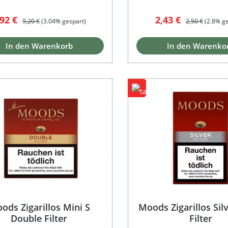
erkaufspreis:
Regulärer Preis:
Verkaufspreis:
Regulärer Preis
,92 €
2,43 €
9,20 €
(3.04% gespart)
2,50 €
(2.8% g
In den Warenkorb
In den Warenko
ods Zigarillos Mini S
Moods Zigarillos Sil
Double Filter
Filter