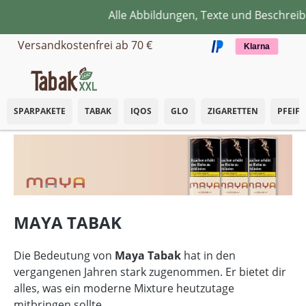
Alle Abbildungen, Texte und Beschreib
Zum Hauptinhalt springen
Versandkostenfrei ab 70 €
Klarna
SPARPAKETE
TABAK
IQOS
GLO
ZIGARETTEN
PFEIF
MAYA TABAK
Die Bedeutung von
Maya Tabak
hat in den
vergangenen Jahren stark zugenommen. Er bietet dir
alles, was ein moderne Mixture heutzutage
mitbringen sollte.