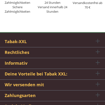
Versandkostenfrei ab
Sichere
Versand innerhalb 24
70 €
Zahlmöglichkeiten
Stunden
Tabak-XXL
Rechtliches
Informativ
Deine Vorteile bei Tabak XXL:
Wir versenden mit
Zahlungsarten