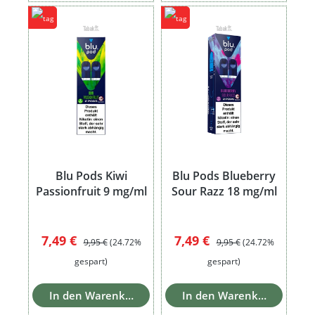
Blu Pods Kiwi
Blu Pods Blueberry
Passionfruit 9 mg/ml
Sour Razz 18 mg/ml
Verkaufspreis:
Regulärer Preis:
Verkaufspreis:
Regulärer Preis:
7,49 €
7,49 €
9,95 €
(24.72%
9,95 €
(24.72%
gespart)
gespart)
In den Warenkorb
In den Warenkorb