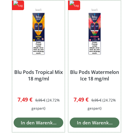
Blu Pods Tropical Mix
Blu Pods Watermelon
18 mg/ml
Ice 18 mg/ml
Verkaufspreis:
Regulärer Preis:
Verkaufspreis:
Regulärer Preis:
7,49 €
7,49 €
9,95 €
(24.72%
9,95 €
(24.72%
gespart)
gespart)
In den Warenkorb
In den Warenkorb