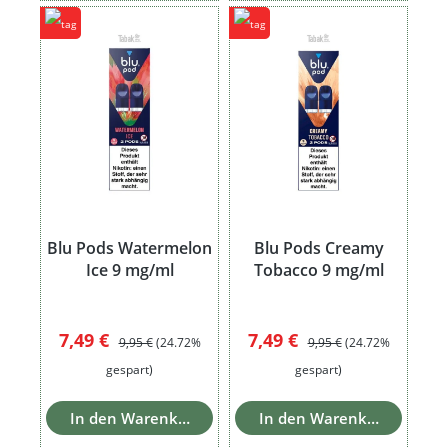
Blu Pods Watermelon
Blu Pods Creamy
Ice 9 mg/ml
Tobacco 9 mg/ml
Verkaufspreis:
Regulärer Preis:
Verkaufspreis:
Regulärer Preis:
7,49 €
7,49 €
9,95 €
(24.72%
9,95 €
(24.72%
gespart)
gespart)
In den Warenkorb
In den Warenkorb