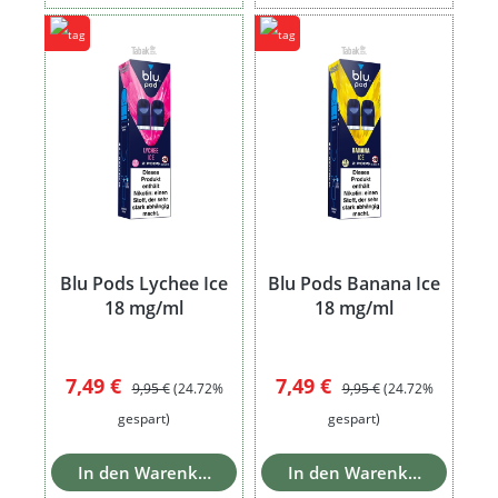
Blu Pods Lychee Ice
Blu Pods Banana Ice
18 mg/ml
18 mg/ml
Verkaufspreis:
Regulärer Preis:
Verkaufspreis:
Regulärer Preis:
7,49 €
7,49 €
9,95 €
(24.72%
9,95 €
(24.72%
gespart)
gespart)
In den Warenkorb
In den Warenkorb