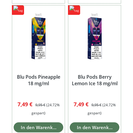
Blu Pods Pineapple
Blu Pods Berry
18 mg/ml
Lemon Ice 18 mg/ml
Verkaufspreis:
Regulärer Preis:
Verkaufspreis:
Regulärer Preis:
7,49 €
7,49 €
9,95 €
(24.72%
9,95 €
(24.72%
gespart)
gespart)
In den Warenkorb
In den Warenkorb