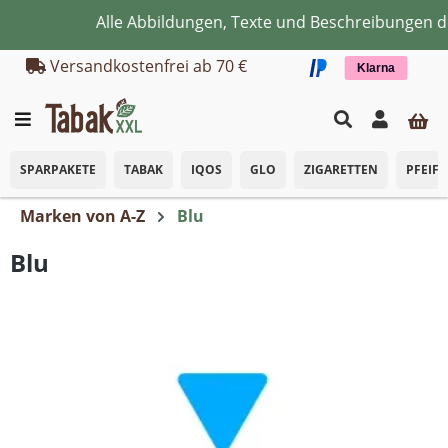
Alle Abbildungen, Texte und Beschreibungen dien
Zum Hauptinhalt springen
Versandkostenfrei ab 70 €
Klarna
SPARPAKETE
TABAK
IQOS
GLO
ZIGARETTEN
PFEIF
Marken von A-Z
Blu
Blu