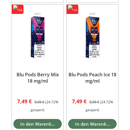
Blu Pods Berry Mix
Blu Pods Peach Ice 18
18 mg/ml
mg/ml
Verkaufspreis:
Regulärer Preis:
Verkaufspreis:
Regulärer Preis:
7,49 €
7,49 €
9,95 €
(24.72%
9,95 €
(24.72%
gespart)
gespart)
In den Warenkorb
In den Warenkorb