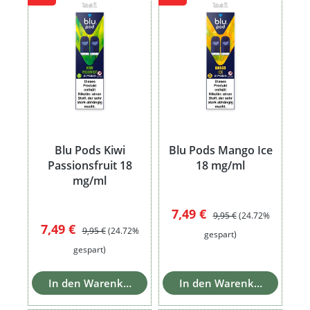
Blu Pods Kiwi
Blu Pods Mango Ice
Passionsfruit 18
18 mg/ml
mg/ml
Verkaufspreis:
Regulärer Preis:
7,49 €
9,95 €
(24.72%
Verkaufspreis:
Regulärer Preis:
7,49 €
9,95 €
(24.72%
gespart)
gespart)
In den Warenkorb
In den Warenkorb