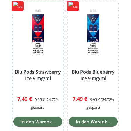
Blu Pods Strawberry
Blu Pods Blueberry
Ice 9 mg/ml
Ice 9 mg/ml
Verkaufspreis:
Regulärer Preis:
Verkaufspreis:
Regulärer Preis:
7,49 €
7,49 €
9,95 €
(24.72%
9,95 €
(24.72%
gespart)
gespart)
In den Warenkorb
In den Warenkorb