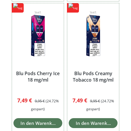
Blu Pods Cherry Ice
Blu Pods Creamy
18 mg/ml
Tobacco 18 mg/ml
Verkaufspreis:
Regulärer Preis:
Verkaufspreis:
Regulärer Preis:
7,49 €
7,49 €
9,95 €
(24.72%
9,95 €
(24.72%
gespart)
gespart)
In den Warenkorb
In den Warenkorb