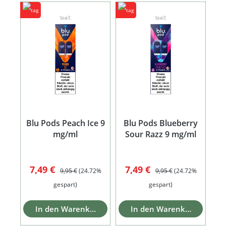
Blu Pods Peach Ice 9
Blu Pods Blueberry
mg/ml
Sour Razz 9 mg/ml
Verkaufspreis:
Regulärer Preis:
Verkaufspreis:
Regulärer Preis:
7,49 €
7,49 €
9,95 €
(24.72%
9,95 €
(24.72%
gespart)
gespart)
In den Warenkorb
In den Warenkorb