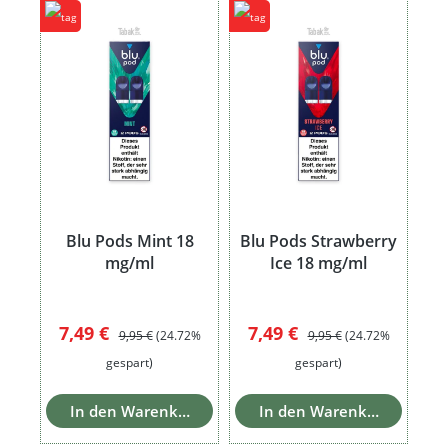
Blu Pods Mint 18
Blu Pods Strawberry
mg/ml
Ice 18 mg/ml
Verkaufspreis:
Regulärer Preis:
Verkaufspreis:
Regulärer Preis:
7,49 €
7,49 €
9,95 €
(24.72%
9,95 €
(24.72%
gespart)
gespart)
In den Warenkorb
In den Warenkorb