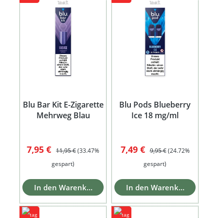
Blu Bar Kit E-Zigarette
Blu Pods Blueberry
Mehrweg Blau
Ice 18 mg/ml
Verkaufspreis:
Regulärer Preis:
Verkaufspreis:
Regulärer Preis:
7,95 €
7,49 €
11,95 €
(33.47%
9,95 €
(24.72%
gespart)
gespart)
In den Warenkorb
In den Warenkorb