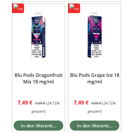
Blu Pods Dragonfruit
Blu Pods Grape Ice 18
Mix 18 mg/ml
mg/ml
Verkaufspreis:
Regulärer Preis:
Verkaufspreis:
Regulärer Preis:
7,49 €
7,49 €
9,95 €
(24.72%
9,95 €
(24.72%
gespart)
gespart)
In den Warenkorb
In den Warenkorb