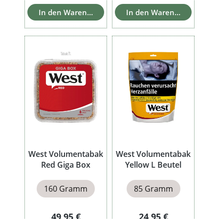
In den Warenkorb
In den Warenkorb
West Volumentabak
West Volumentabak
Red Giga Box
Yellow L Beutel
160 Gramm
85 Gramm
Regulärer Preis:
Regulärer Preis:
49,95 €
24,95 €