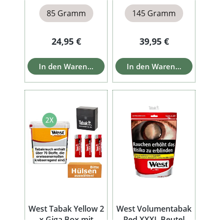
85 Gramm
145 Gramm
Regulärer Preis:
Regulärer Preis:
24,95 €
39,95 €
In den Warenkorb
In den Warenkorb
West Tabak Yellow 2
West Volumentabak
x Giga Box mit
Red XXXL Beutel