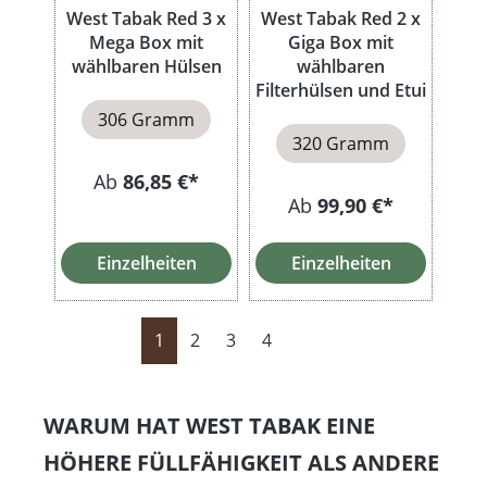
West Tabak Red 3 x
West Tabak Red 2 x
Mega Box mit
Giga Box mit
wählbaren Hülsen
wählbaren
Filterhülsen und Etui
306 Gramm
320 Gramm
Ab
86,85 €*
Ab
99,90 €*
Einzelheiten
Einzelheiten
Seite
Seite
Seite
Seite
1
2
3
4
WARUM HAT WEST TABAK EINE
HÖHERE FÜLLFÄHIGKEIT ALS ANDERE