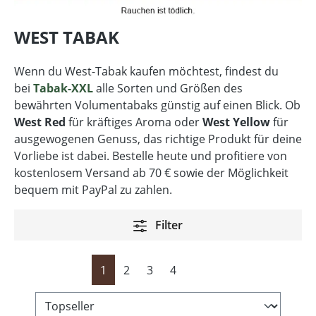
WEST TABAK
Wenn du West-Tabak kaufen möchtest, findest du
bei
Tabak-XXL
alle Sorten und Größen des
bewährten Volumentabaks günstig auf einen Blick. Ob
West Red
für kräftiges Aroma oder
West Yellow
für
ausgewogenen Genuss, das richtige Produkt für deine
Vorliebe ist dabei. Bestelle heute und profitiere von
kostenlosem Versand ab 70 € sowie der Möglichkeit
bequem mit PayPal zu zahlen.
Filter
Seite
Seite
Seite
Seite
1
2
3
4