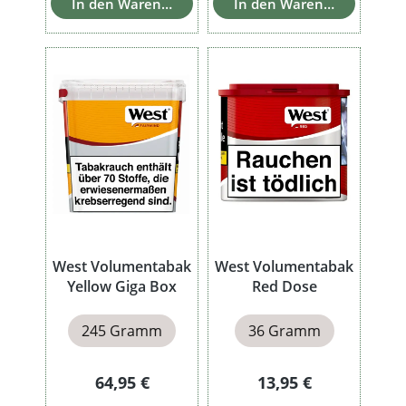
In den Warenkorb
In den Warenkorb
West Volumentabak
West Volumentabak
Yellow Giga Box
Red Dose
245 Gramm
36 Gramm
Regulärer Preis:
Regulärer Preis:
64,95 €
13,95 €