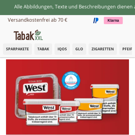
e Abbildungen, Texte und Beschreibungen dienen ausschli
Zum Hauptinhalt springen
Versandkostenfrei ab 70 €
Klarna
SPARPAKETE
TABAK
IQOS
GLO
ZIGARETTEN
PFEIF