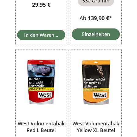
530 Gramm
Regulärer Preis:
29,95 €
Ab
139,90 €*
Einzelheiten
In den Warenkorb
West Volumentabak
West Volumentabak
Red L Beutel
Yellow XL Beutel