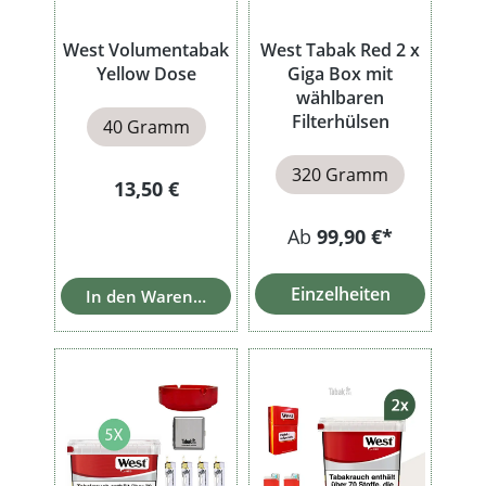
West Volumentabak
West Tabak Red 2 x
Yellow Dose
Giga Box mit
wählbaren
Filterhülsen
40 Gramm
320 Gramm
Regulärer Preis:
13,50 €
Ab
99,90 €*
Einzelheiten
In den Warenkorb