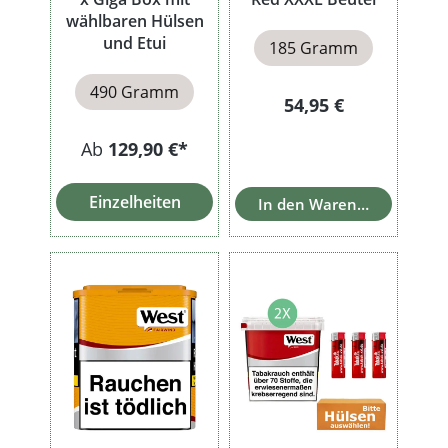
wählbaren Hülsen
und Etui
185 Gramm
490 Gramm
Regulärer Preis:
54,95 €
Ab
129,90 €*
Einzelheiten
In den Warenkorb