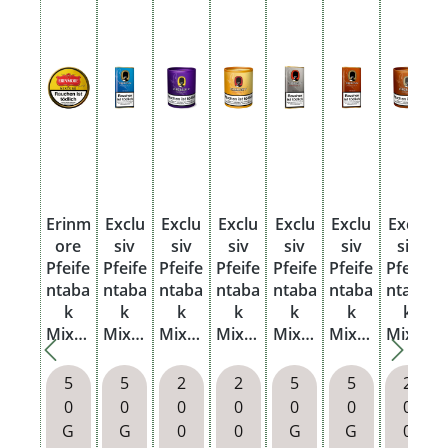
Erinm
Exclu
Exclu
Exclu
Exclu
Exclu
Exclu
ore
siv
siv
siv
siv
siv
siv
Pfeife
Pfeife
Pfeife
Pfeife
Pfeife
Pfeife
Pfeife
ntaba
ntaba
ntaba
ntaba
ntaba
ntaba
ntaba
k
k
k
k
k
k
k
Mixtu
Mixtu
Mixtu
Mixtu
Mixtu
Mixtu
Mixtu
re
re
re
re
re
re
re
Dose
No. 1
No. 7
No. 2
No. 3
No.4
No.4
5
5
2
2
5
5
2
Pouc
Box
Box
Pouc
Pouc
Box
0
0
0
0
0
0
0
h
h
h
G
G
0
0
G
G
0