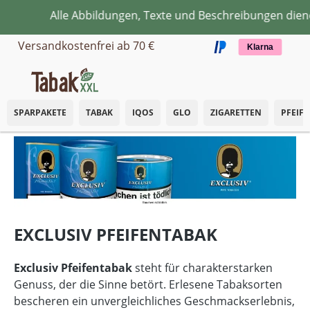
Alle Abbildungen, Texte und Beschreibungen dienen aus
Zum Hauptinhalt springen
Versandkostenfrei ab 70 €
Klarna
SPARPAKETE
TABAK
IQOS
GLO
ZIGARETTEN
PFEIF
EXCLUSIV PFEIFENTABAK
Exclusiv Pfeifentabak
steht für charakterstarken
Genuss, der die Sinne betört. Erlesene Tabaksorten
bescheren ein unvergleichliches Geschmackserlebnis,