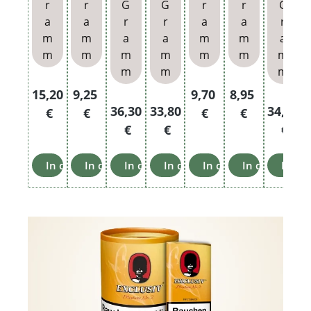
r
r
G
G
r
r
G
a
a
r
r
a
a
r
m
m
a
a
m
m
a
m
m
m
m
m
m
m
m
m
m
Regulärer Preis:
Regulärer Preis:
Regulärer Preis:
Regulärer Prei
15,20
9,25
9,70
8,95
Regulärer Preis:
Regulärer Preis:
Regulär
36,30
33,80
34,20
€
€
€
€
€
€
€
In den Warenkorb
In den Warenkorb
In den Warenkorb
In den Warenkorb
In den Warenkorb
In den Waren
In de