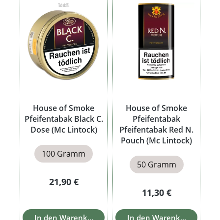
House of Smoke
House of Smoke
Pfeifentabak Black C.
Pfeifentabak
Dose (Mc Lintock)
Pfeifentabak Red N.
Pouch (Mc Lintock)
100 Gramm
50 Gramm
Regulärer Preis:
21,90 €
Regulärer Preis:
11,30 €
In den Warenkorb
In den Warenkorb