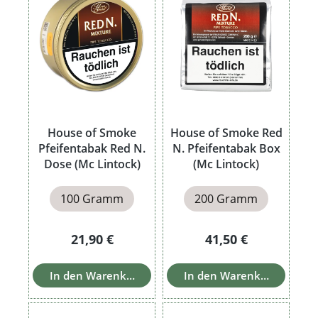
House of Smoke
House of Smoke Red
Pfeifentabak Red N.
N. Pfeifentabak Box
Dose (Mc Lintock)
(Mc Lintock)
100 Gramm
200 Gramm
Regulärer Preis:
Regulärer Preis:
21,90 €
41,50 €
In den Warenkorb
In den Warenkorb