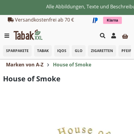
Alle Abbildungen, Texte und Beschreib
Zum Hauptinhalt springen
Versandkostenfrei ab 70 €
Klarna
SPARPAKETE
TABAK
IQOS
GLO
ZIGARETTEN
PFEIF
Marken von A-Z
House of Smoke
House of Smoke