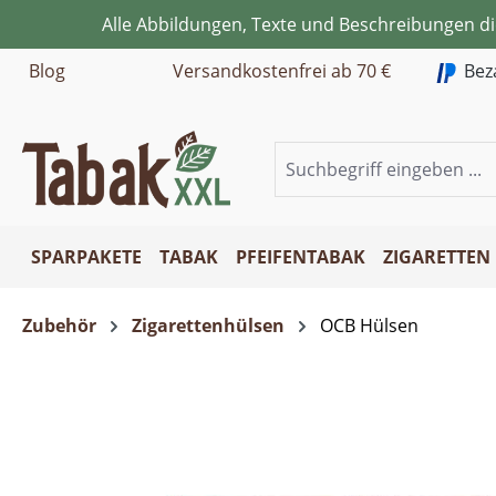
Alle Abbildungen, Texte und Beschreibungen d
m Hauptinhalt springen
Zur Suche springen
Zur Hauptnavigation springen
Blog
Versandkostenfrei ab 70 €
Bez
SPARPAKETE
TABAK
PFEIFENTABAK
ZIGARETTEN
Zubehör
Zigarettenhülsen
OCB Hülsen