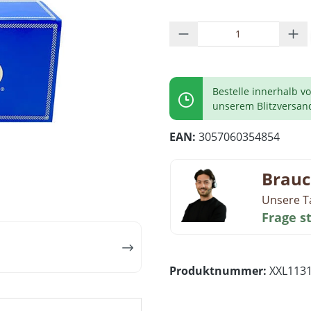
Produkt Anzahl: G
Bestelle innerhalb v
unserem Blitzversan
EAN:
3057060354854
Brauc
Unsere T
Frage s
Produktnummer:
XXL113