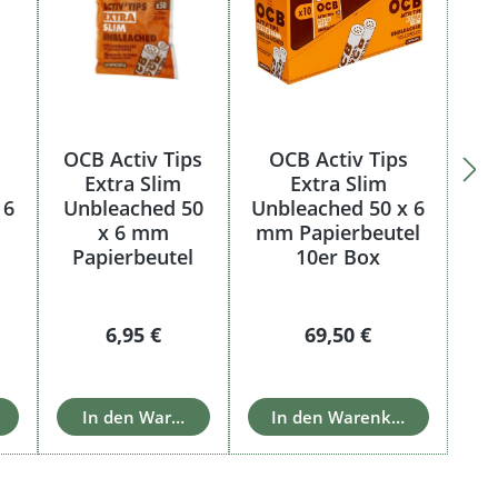
OCB Activ Tips
OCB Activ Tips
Extra Slim
Extra Slim
 6
Unbleached 50
Unbleached 50 x 6
x 6 mm
mm Papierbeutel
Papierbeutel
10er Box
Preis:
Regulärer Preis:
Regulärer Preis:
6,95 €
69,50 €
b
In den Warenkorb
In den Warenkorb