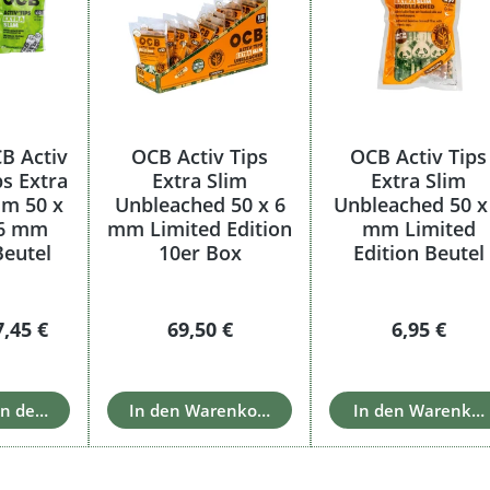
B Activ
OCB Activ Tips
OCB Activ Tips
ps Extra
Extra Slim
Extra Slim
im 50 x
Unbleached 50 x 6
Unbleached 50 x
6 mm
mm Limited Edition
mm Limited
Beutel
10er Box
Edition Beutel
Regulärer Preis:
Regulärer Preis:
Regulärer 
7,45 €
69,50 €
6,95 €
In den Warenkorb
In den Warenkorb
In den Warenkor