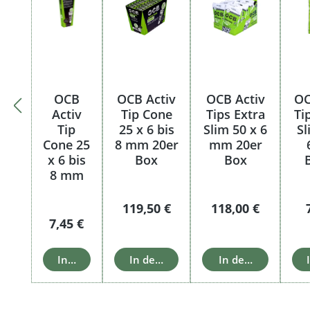
OCB
OCB Activ
OCB Activ
OC
Activ
Tip Cone
Tips Extra
Ti
Tip
25 x 6 bis
Slim 50 x 6
Sl
Cone 25
8 mm 20er
mm 20er
x 6 bis
Box
Box
8 mm
Regulärer Preis:
Regulärer Preis:
119,50 €
118,00 €
Regulärer Preis:
7,45 €
In den Warenkorb
In den Warenkorb
In den Warenkorb