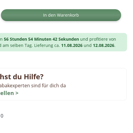
ib den gewünschten Wert ein oder benutz
In den Warenkorb
on
56 Stunden 54 Minuten 41 Sekunden
und profitiere von
d am selben Tag. Lieferung ca.
11.08.2026
und
12.08.2026
.
hst du Hilfe?
abakexperten sind für dich da
tellen >
10