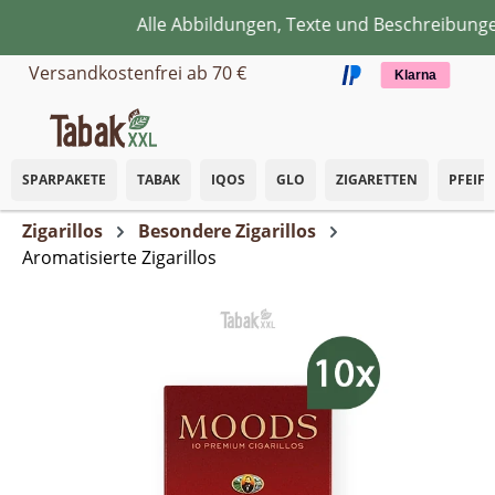
Alle Abbildungen, Texte und Beschreibungen
Zum Hauptinhalt springen
Versandkostenfrei ab 70 €
Klarna
SPARPAKETE
TABAK
IQOS
GLO
ZIGARETTEN
PFEIF
Zigarillos
Besondere Zigarillos
Aromatisierte Zigarillos