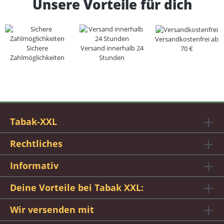
Unsere Vorteile für dich
Versandkostenfrei ab
Sichere
Versand innerhalb 24
70 €
Zahlmöglichkeiten
Stunden
Tabak-XXL
Rechtliches
Informativ
Deine Vorteile bei Tabak XXL:
Wir versenden mit