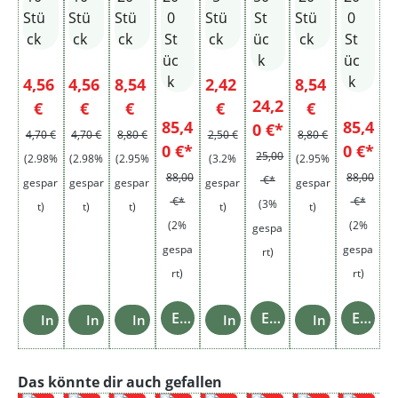
r
r
Stan
Stü
Stü
Stü
0
Stü
St
Stü
0
Stan
Stan
ge
ck
ck
ck
St
ck
üc
ck
St
ge
ge
üc
k
üc
k
k
Verkaufspreis:
Verkaufspreis:
Verkaufspreis:
Verkaufspreis:
Verkaufspreis
4,56
4,56
8,54
2,42
8,54
24,2
Regulärer Preis:
Regulärer Preis:
Regulärer Preis:
Regulärer Preis:
Regulärer Preis:
€
€
€
€
€
85,4
85,4
0 €*
4,70 €
4,70 €
8,80 €
2,50 €
8,80 €
0 €*
0 €*
25,00
(2.98%
(2.98%
(2.95%
(3.2%
(2.95%
88,00
88,00
€*
gespar
gespar
gespar
gespar
gespar
€*
€*
(3%
t)
t)
t)
t)
t)
(2%
(2%
gespa
gespa
gespa
rt)
rt)
rt)
Einzelheiten
Einzelheiten
Einzelheiten
In den Warenkorb
In den Warenkorb
In den Warenkorb
In den Warenkorb
In den Ware
Produktgalerie überspringen
Das könnte dir auch gefallen