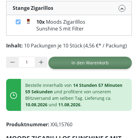
Stange Zigarillos
10x
Moods Zigarilllos
Sunshine S mit Filter
Inhalt:
10 Packungen je 10 Stück (4,56 €* / Packung)
Produkt Anzahl: Gib den gewünschten Wer
In den Warenkorb
Bestelle innerhalb von
14 Stunden 57 Minuten
59 Sekunden
und profitiere von unserem
Blitzversand am selben Tag. Lieferung ca.
10.08.2026
und
11.08.2026
.
Produktnummer:
XXL15760