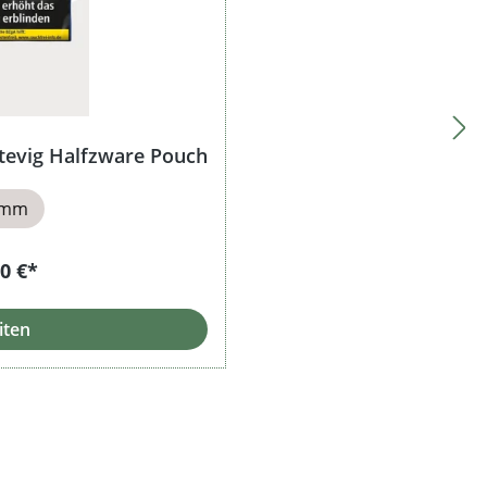
tevig Halfzware Pouch
amm
0 €*
iten