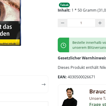
Tabak
Inhalt:
1 * 50 Gramm (31,0
Produkt Anzahl: G
Bestelle innerhalb v
unserem Blitzversan
Gesetzlicher Warnhinwei
Dieses Produkt enthält Niko
EAN:
4030500026671
Brauc
Unsere T
Frage s