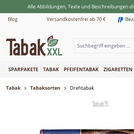
Alle Abbildungen, Texte und Beschreibungen d
m Hauptinhalt springen
Zur Suche springen
Zur Hauptnavigation springen
Blog
Versandkostenfrei ab 70 €
Bez
SPARPAKETE
TABAK
PFEIFENTABAK
ZIGARETTEN
Tabak
Tabaksorten
Drehtabak