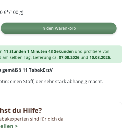
0 €*/100 g)
ib den gewünschten Wert ein oder benutz
In den Warenkorb
on
11 Stunden 1 Minuten 42 Sekunden
und profitiere von
d am selben Tag. Lieferung ca.
07.08.2026
und
10.08.2026
.
s gemäß § 11 TabakErzV
tin: einen Stoff, der sehr stark abhängig macht.
hst du Hilfe?
abakexperten sind für dich da
tellen >