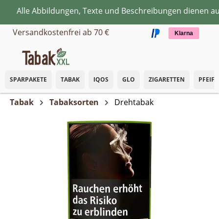
Alle Abbildungen, Texte und Beschreibungen dienen auss
Zum Hauptinhalt springen
Versandkostenfrei ab 70 €
Klarna
SPARPAKETE
TABAK
IQOS
GLO
ZIGARETTEN
PFEIF
Tabak
Tabaksorten
Drehtabak