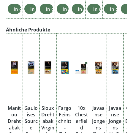
In den Warenkorb
In den Warenkorb
In den Warenkorb
In den Warenkorb
In den Warenkorb
In den Warenkorb
In den Wa
In
Produktgalerie überspringen
Ähnliche Produkte
Manit
Gaulo
Sioux
Fargo
10x
Javaa
Javaa
Ca
ou
ises
Dreht
Feins
Chest
nse
nse
m
Dreht
Sourc
abak
chnitt
erfiel
Jonge
Jonge
Dr
abak
e
Virgin
-
d
ns
ns
ab