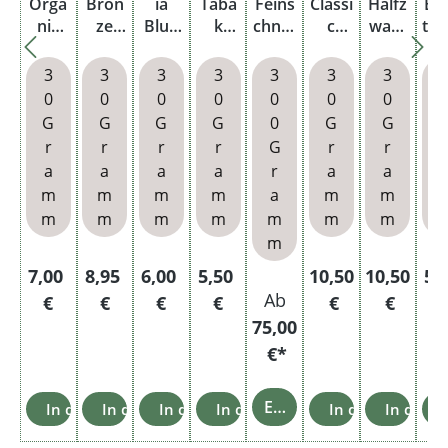
Orga
Bron
ia
Taba
Feins
Classi
Halfz
Br
nic
ze
Blue
k
chnitt
c
ware
t B
Blend
Beige
Pouc
Blau
tabak
Oran
Blau
Po
No. 8
Dreht
h
Stopf
Red
ge
Dreht
3
3
3
3
3
3
3
Gold
abak
-
Pouc
Dreht
abak
0
0
0
0
0
0
0
Pouc
Pouc
Beute
h mit
abak
Pouc
G
G
G
G
0
G
G
h
h
l
Feuer
Pouc
h
r
r
r
r
G
r
r
r
zeug
h
a
a
a
a
r
a
a
m
m
m
m
a
m
m
m
m
m
m
m
m
m
m
Regulärer Preis:
Regulärer Preis:
Regulärer Preis:
Regulärer Preis:
Regulärer Preis:
Regulärer 
Re
7,00
8,95
6,00
5,50
10,50
10,50
5,
Ab
€
€
€
€
€
€
75,00
€*
Einzelheiten
In den Warenkorb
In den Warenkorb
In den Warenkorb
In den Warenkorb
In den Warenko
In den 