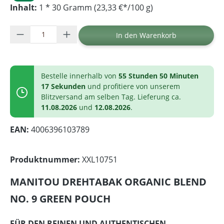
Inhalt:
1 * 30 Gramm (23,33 €*/100 g)
Produkt Anzahl: Gib den gewünschten Wer
In den Warenkorb
Bestelle innerhalb von
55 Stunden 50 Minuten
16 Sekunden
und profitiere von unserem
Blitzversand am selben Tag. Lieferung ca.
11.08.2026
und
12.08.2026
.
EAN:
4006396103789
Produktnummer:
XXL10751
MANITOU DREHTABAK ORGANIC BLEND
NO. 9 GREEN POUCH
FÜR DEN REINEN UND AUTHENTISCHEN