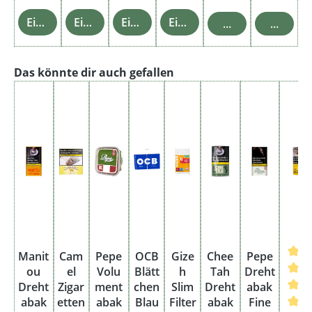
Einzelheiten
Einzelheiten
Einzelheiten
Einzelheiten
In den Warenkor
In den 
Produktgalerie überspringen
Das könnte dir auch gefallen
Manit
Cam
Pepe
OCB
Gize
Chee
Pepe
ou
el
Volu
Blätt
h
Tah
Dreht
Dreht
Zigar
ment
chen
Slim
Dreht
abak
abak
etten
abak
Blau
Filter
abak
Fine