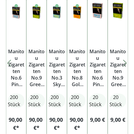
Manito
Manito
Manito
Manito
Manito
Manito
u
u
u
u
u
u
Zigaret
Zigaret
Zigaret
Zigaret
Zigaret
Zigaret
ten
ten
ten
ten
ten
ten
No.6
No.9
No.3
No.8
No.6
No.9
Pink
Green
Sky
Gold
Pink
Green
Organi
Organi
Organi
Organi
Organi
Organi
200
200
200
200
20
20
c Blend
c Blend
c Blend
c Blend
c Blend
c Blend
Stange
Stange
Stange
Stange
Stück
Stück
Stück
Stück
Stück
Stück
Regulärer Preis:
Regulärer
90,00
90,00
90,00
90,00
9,00 €
9,00 €
€*
€*
€*
€*