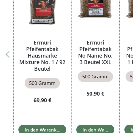
Ermuri
Ermuri
Pfeifentabak
Pfeifentabak
Pf
Hausmarke
No Name No.
No
Mixture No. 1 / 92
3 Beutel XXL
1 
Beutel
500 Gramm
500 Gramm
Regulärer Preis:
50,90 €
Regulärer Preis:
69,90 €
In den Warenkorb
In den Warenkorb
I