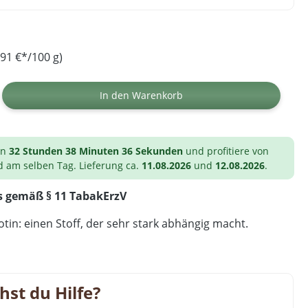
91 €*/100 g)
ib den gewünschten Wert ein oder benutz
In den Warenkorb
on
32 Stunden 38 Minuten 35 Sekunden
und profitiere von
d am selben Tag. Lieferung ca.
11.08.2026
und
12.08.2026
.
s gemäß § 11 TabakErzV
tin: einen Stoff, der sehr stark abhängig macht.
hst du Hilfe?