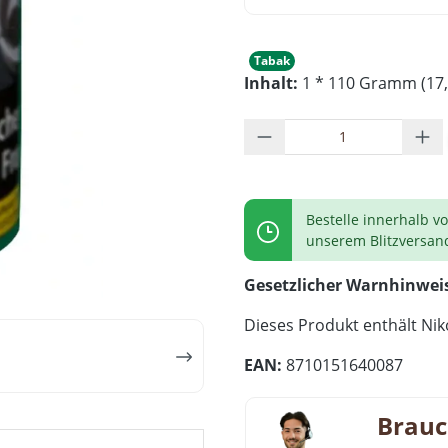
Tabak
Inhalt:
1 * 110 Gramm (17,
Produkt Anzahl: G
Bestelle innerhalb v
unserem Blitzversan
Gesetzlicher Warnhinwei
Dieses Produkt enthält Niko
EAN:
8710151640087
Brauc