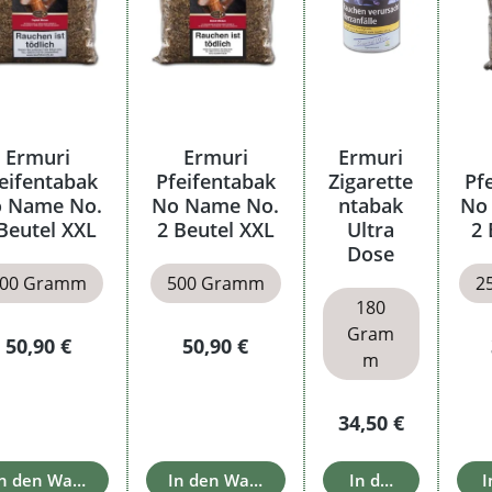
Ermuri
Ermuri
Ermuri
eifentabak
Pfeifentabak
Zigarette
Pf
 Name No.
No Name No.
ntabak
No
Beutel XXL
2 Beutel XXL
Ultra
2 
Dose
500 Gramm
500 Gramm
2
180
Gram
Regulärer Preis:
Regulärer Preis:
50,90 €
50,90 €
m
Regulärer Preis:
34,50 €
n den Warenkorb
In den Warenkorb
In den Warenkor
I