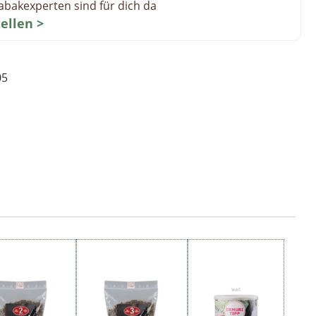
abakexperten sind für dich da
tellen >
05