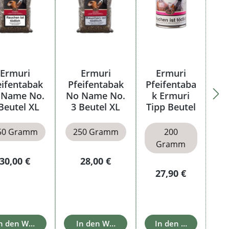
Ermuri
Ermuri
Ermuri
eifentabak
Pfeifentabak
Pfeifentaba
 Name No.
No Name No.
k Ermuri
Beutel XL
3 Beutel XL
Tipp Beutel
50 Gramm
250 Gramm
200
Gramm
Regulärer Preis:
Regulärer Preis:
30,00 €
28,00 €
Regulärer Preis:
27,90 €
b
n den Warenkorb
In den Warenkorb
In den Warenkorb