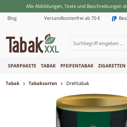
Alle Abbildungen, Texte und Beschreibungen d
m Hauptinhalt springen
Zur Suche springen
Zur Hauptnavigation springen
Blog
Versandkostenfrei ab 70 €
Bez
SPARPAKETE
TABAK
PFEIFENTABAK
ZIGARETTEN
Tabak
Tabaksorten
Drehtabak