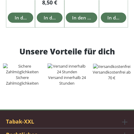
Regulärer Preis:
8,50 €
In den Warenkorb
In den Warenkorb
In den Warenkorb
In den War
Unsere Vorteile für dich
Versandkostenfrei ab
Sichere
Versand innerhalb 24
70 €
Zahlmöglichkeiten
Stunden
Tabak-XXL