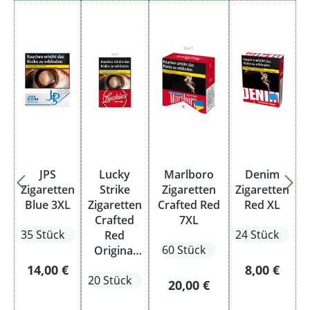
JPS
Lucky
Marlboro
Denim
Zigaretten
Strike
Zigaretten
Zigaretten
Blue 3XL
Zigaretten
Crafted Red
Red XL
Crafted
7XL
35 Stück
24 Stück
Red
60 Stück
Original
Pack
Regulärer Preis:
Regulärer P
14,00 €
8,00 €
20 Stück
Regulärer Preis:
20,00 €