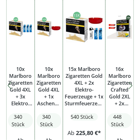
10x
10x
15x Marlboro
16x
Marlboro
Marlboro
Zigaretten Gold
Marlboro
Zigaretten
Zigaretten
4XL + 2x
Zigaretten
Gold 4XL
Gold 4XL
Elektro-
Crafted
+ 3x
+ 1x
Feuerzeuge + 1x
Gold 2XL
Elektro-
Aschenbe
Sturmfeuerzeug
+ 2x
Feuerzeu
cher
+ 1x
Feuerzeu
340
340
540 Stück
448
ge
Aschenbecher
ge
Stück
Stück
Stück
Ab
225,80 €*