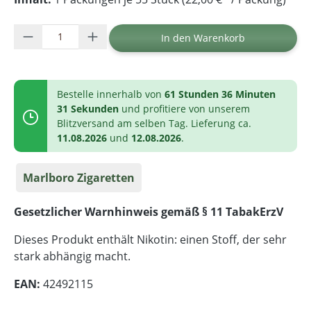
Produkt Anzahl: Gib den gewünschten Wer
In den Warenkorb
Bestelle innerhalb von
61 Stunden 36 Minuten
30 Sekunden
und profitiere von unserem
Blitzversand am selben Tag. Lieferung ca.
11.08.2026
und
12.08.2026
.
Marlboro Zigaretten
Gesetzlicher Warnhinweis gemäß § 11 TabakErzV
Dieses Produkt enthält Nikotin: einen Stoff, der sehr
stark abhängig macht.
EAN:
42492115