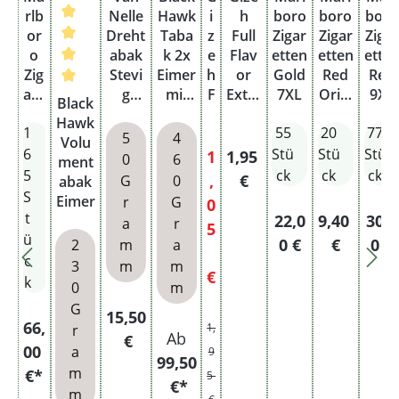
rlb
Nelle
Hawk
i
h
boro
boro
boro
or
Dreht
Taba
z
Full
Zigar
Zigar
Zigar
o
abak
k 2x
e
Flav
etten
etten
ette
Zig
Stevi
Eimer
h
or
Gold
Red
Red
are
Durchschnittliche Bewertung von 5 von 5 Sternen
g
mit
F
Extra
7XL
Origi
9XL
Black
tte
Halfz
wähl
u
Size
nal
Box
Hawk
1
55
20
77
n
ware
baren
ll
Filter
Pack
5
4
Volu
Re
Pouc
Filter
F
hüls
6
Stü
Stü
Stü
Verkaufspreis:
Regulärer Preis:
1
1,95
0
6
ment
d
h
hülse
l
en
5
ck
ck
ck
,
€
G
0
abak
7X
n
a
Schw
S
Eimer
r
G
0
L
v
arz
t
Regulärer Preis:
Regulärer P
Regu
22,0
9,40
30,0
a
r
5
Sta
o
200e
ü
0 €
€
0 €
2
m
a
ng
r
r
c
3
m
m
e
E
Pack
€
k
0
m
x
ung
Regulärer Preis:
G
t
Regulärer Preis:
15,50
66,
1,
r
r
Ab
€
a
00
a
9
99,50
S
m
€*
5
€*
i
m