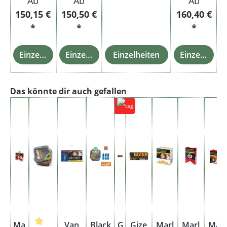
Ab
Ab
Ab
150,15 €
150,50 €
160,40 €
*
*
*
Einzelheiten
Einzelheiten
Einzelheiten
Einzelheiten
Produktgalerie überspringen
Das könnte dir auch gefallen
Ma
Van
Black
G
Gize
Marl
Marl
Marl