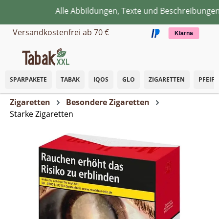
Alle Abbildungen, Texte und Beschreibungen d
Zum Hauptinhalt springen
Versandkostenfrei ab 70 €
Klarna
SPARPAKETE
TABAK
IQOS
GLO
ZIGARETTEN
PFEIF
Zigaretten
Besondere Zigaretten
Starke Zigaretten