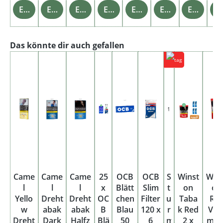
Einzelheiten
Einzelheiten
Einzelheiten
Einzelheiten
Einzelheiten
Einzelheiten
Einzelheiten
Einz
Produktgalerie überspringen
Das könnte dir auch gefallen
Came
Came
Came
25
OCB
OCB
S
Winst
Wins
l
l
l
x
Blätt
Slim
t
on
on
Yello
Dreht
Dreht
OC
chen
Filter
u
Taba
Re
w
abak
abak
B
Blau
120 x
r
k Red
Vol
Dreht
Dark
Halfz
Blä
50
6
m
2 x
men