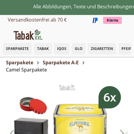
Alle Abbildungen, Texte und Beschreibungen di
Zum Hauptinhalt springen
Versandkostenfrei ab 70 €
Klarna
SPARPAKETE
TABAK
IQOS
GLO
ZIGARETTEN
PFEIF
Sparpakete
Sparpakete A-E
Camel Sparpakete