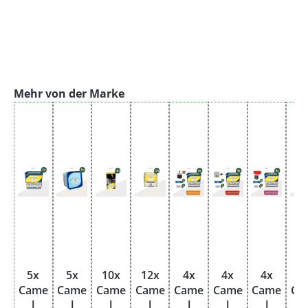
Produktgalerie überspringen
Mehr von der Marke
5x
5x
10x
12x
4x
4x
4x
4
Came
Came
Came
Came
Came
Came
Came
Ca
l
l
l
l
l
l
l
l