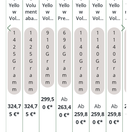
Yello
Volu
Yello
Yello
Yello
Yello
Yello
Vo
w
ment
w
w
w
w
w
me
Volu
abak
Volu
Premi
Volu
Volu
Volu
ab
ment
Blue
ment
um
ment
ment
ment
Bl
abak
Eimer
abak
Zigar
abak
abak
abak
Ei
1
1
9
6
1
1
1
6XL
Beute
etten
6XL
6XL
6XL
4
4
1
9
1
1
1
Eimer
l
tabak
Eimer
Eimer
Eimer
2
2
0
6
4
4
4
Dose
mit
mit
mit
5
5
G
G
0
0
0
wähl
wähl
wähl
G
G
r
r
G
G
G
baren
baren
baren
r
r
a
a
r
r
r
r
Hülse
Hülse
Hülse
a
a
m
m
a
a
a
n und
n und
n und
m
m
m
m
m
m
m
Dreh
Etui
Glasa
m
m
m
m
m
asche
schen
nbec
bech
299,5
Ab
her
er
324,7
324,7
Ab
Ab
Ab
25
0 €*
263,4
5 €*
5 €*
259,8
259,8
259,8
0 
0 €*
0 €*
0 €*
0 €*