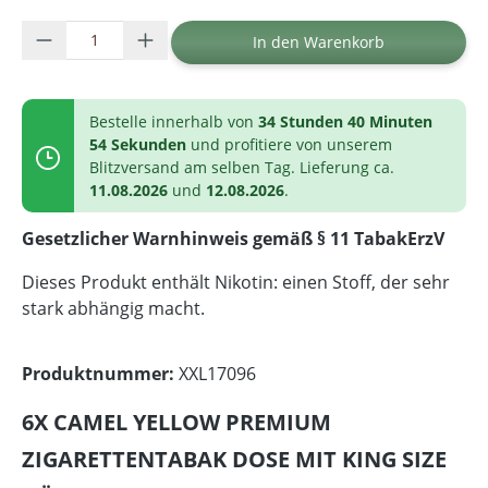
Produkt Anzahl: Gib den gewünschten Wer
In den Warenkorb
Bestelle innerhalb von
34 Stunden 40 Minuten
54 Sekunden
und profitiere von unserem
Blitzversand am selben Tag. Lieferung ca.
11.08.2026
und
12.08.2026
.
Gesetzlicher Warnhinweis gemäß § 11 TabakErzV
Dieses Produkt enthält Nikotin: einen Stoff, der sehr
stark abhängig macht.
Produktnummer:
XXL17096
6X CAMEL YELLOW PREMIUM
ZIGARETTENTABAK DOSE MIT KING SIZE