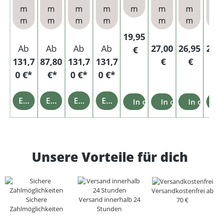
Size
baren
baren
m
m
m
m
m
m
m
Hülse
Hülse
Hülse
m
m
m
m
m
m
n
n
n und
Etui
Regulärer Preis:
19,95
Regulärer Preis:
Regulärer 
Reg
Ab
Ab
Ab
Ab
27,00
26,95
27
€
131,7
87,80
131,7
131,7
€
€
0 €*
€*
0 €*
0 €*
Einzelheiten
Einzelheiten
Einzelheiten
Einzelheiten
In den Warenkorb
In den Warenko
In den 
Unsere Vorteile für dich
Versandkostenfrei ab
Sichere
Versand innerhalb 24
70 €
Zahlmöglichkeiten
Stunden