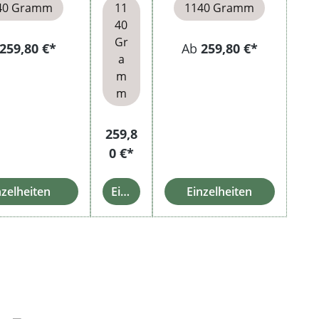
40 Gramm
11
1140 Gramm
40
Gr
259,80 €*
Ab
259,80 €*
a
m
m
259,8
0 €*
nzelheiten
Einzelheiten
Einzelheiten