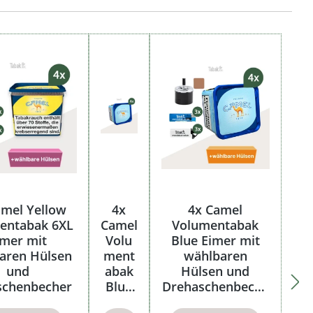
amel Yellow
4x
4x Camel
entabak 6XL
Camel
Volumentabak
imer mit
Volu
Blue Eimer mit
aren Hülsen
ment
wählbaren
und
abak
Hülsen und
schenbecher
Blue
Drehaschenbeche
Eimer
r