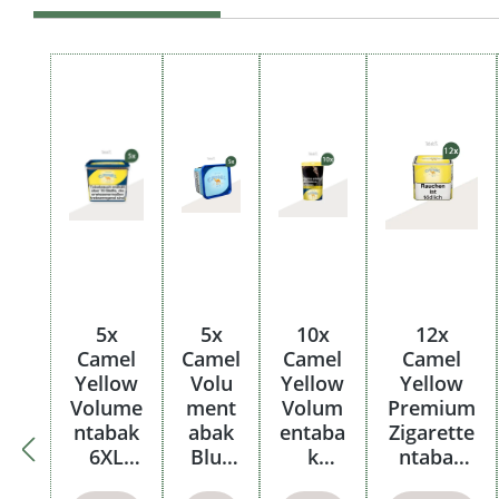
Produktgalerie überspringen
5x
5x
10x
12x
Camel
Camel
Camel
Camel
Yellow
Volu
Yellow
Yellow
Volume
ment
Volum
Premium
ntabak
abak
entaba
Zigarette
6XL
Blue
k
ntabak
Eimer
Eimer
Beutel
Dose