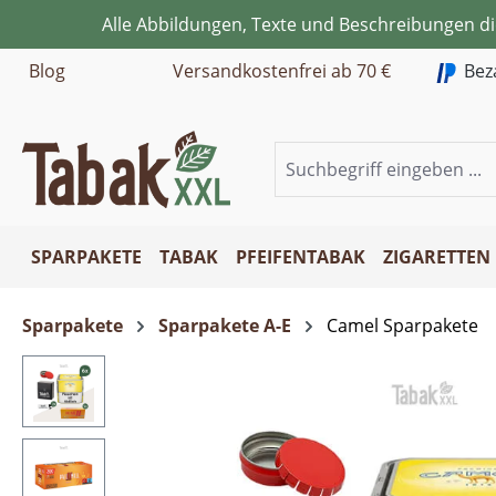
Alle Abbildungen, Texte und Beschreibungen d
m Hauptinhalt springen
Zur Suche springen
Zur Hauptnavigation springen
Blog
Versandkostenfrei ab 70 €
Bez
SPARPAKETE
TABAK
PFEIFENTABAK
ZIGARETTEN
Sparpakete
Sparpakete A-E
Camel Sparpakete