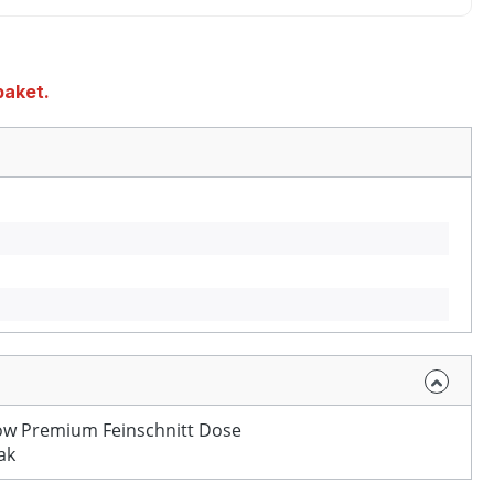
paket.
ow Premium Feinschnitt Dose
ak