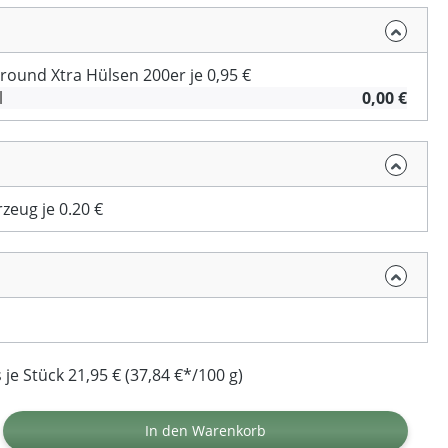
llround Xtra Hülsen 200er je 0,95 €
l
0,00 €
eug je 0.20 €
je Stück 21,95 € (37,84 €*/100 g)
ib den gewünschten Wert ein oder benutz
In den Warenkorb