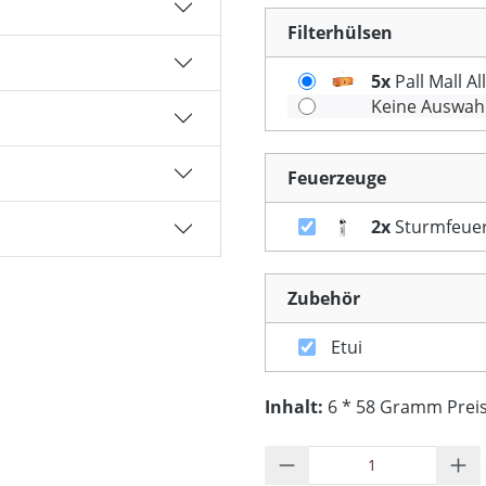
Filterhülsen
5x
Pall Mall A
Keine Auswah
Feuerzeuge
2x
Sturmfeuerz
Zubehör
Etui
Inhalt:
6 * 58 Gramm Preis 
Produkt Anzahl: G