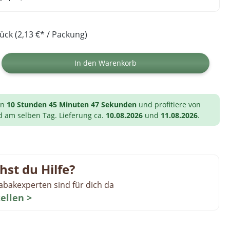
ück (2,13 €* / Packung)
ib den gewünschten Wert ein oder benutz
In den Warenkorb
on
10 Stunden 45 Minuten 46 Sekunden
und profitiere von
d am selben Tag. Lieferung ca.
10.08.2026
und
11.08.2026
.
hst du Hilfe?
abakexperten sind für dich da
tellen >