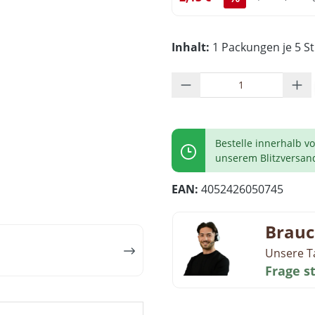
Inhalt:
1 Packungen je 5 St
Produkt Anzahl: G
Bestelle innerhalb v
unserem Blitzversan
EAN:
4052426050745
Brauc
Unsere T
Frage s