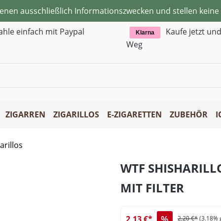
ienen ausschließlich Informationszwecken und stellen kei
ahle einfach mit Paypal
Kaufe jetzt un
Klarna
Weg
ZIGARREN
ZIGARILLOS
E-ZIGARETTEN
ZUBEHÖR
I
arillos
WTF SHISHARILL
MIT FILTER
%
2,13 €*
2,20 €*
(3.18% 