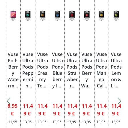
Vuse
Vuse
Vuse
Vuse
Vuse
Vuse
Vuse
Vuse
Pods
Ultra
Ultra
Ultra
Ultra
Ultra
Ultra
Ultra
U
Berr
Pods
Pods
Pods
Pods
Pods
Pods
Pods
y
Pepp
Crea
Blue
Stra
Berr
Man
Lem
Wate
ermi
my
berr
wber
y
go
on &
rmel
nt
Toba
y Ice
ry
Wate
Cala
Lime
on
Ice
cco
20m
Ice
rmel
man
20m
20
20m
20m
g
20m
on
si
g
mg
g
g
g
20m
20m
Verkaufspreis:
Verkaufspreis:
Verkaufspreis:
Verkaufspreis:
Verkaufspreis:
Verkaufspreis:
Verkaufsprei
Verkau
8,95
11,4
11,4
11,4
11,4
11,4
11,4
11,4
Einw
g
g
Regulärer Preis:
Regulärer Preis:
Regulärer Preis:
Regulärer Preis:
Regulärer Preis:
Regulärer Preis:
Regulärer Prei
Regu
€
9 €
9 €
9 €
9 €
9 €
9 €
9 €
eg
11,95
13,95
13,95
13,95
13,95
13,95
13,95
13,95