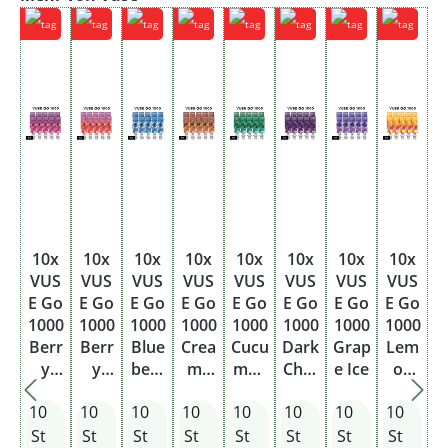
10x
10x
10x
10x
10x
10x
10x
10x
VUS
VUS
VUS
VUS
VUS
VUS
VUS
VUS
E Go
E Go
E Go
E Go
E Go
E Go
E Go
E Go
1000
1000
1000
1000
1000
1000
1000
1000
Berr
Berr
Blue
Crea
Cucu
Dark
Grap
Lem
y
y
berr
my
mbe
Cher
e Ice
on
Blen
Wate
y Ice
Toba
r Mix
ry
Berr
10
10
10
10
10
10
10
10
d
rmel
cco
y
on
St
St
St
St
St
St
St
St