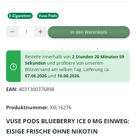
E-Zigaretten
Vuse Pods
Produkt Anzahl: Gib den gewünschten Wer
In den Warenkorb
Bestelle innerhalb von
2 Stunden 20 Minuten 59
Sekunden
und profitiere von unserem
Blitzversand am selben Tag. Lieferung ca.
07.08.2026
und
10.08.2026
.
EAN:
4031300376898
Produktnummer:
XXL16276
VUSE PODS BLUEBERRY ICE 0 MG EINWEG:
EISIGE FRISCHE OHNE NIKOTIN