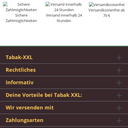
Versandkostenfrei ab
Sichere
Versand innerhalb 24
70 €
Zahlmöglichkeiten
Stunden
Tabak-XXL
Rechtliches
Informativ
Deine Vorteile bei Tabak XXL:
Wir versenden mit
Zahlungsarten