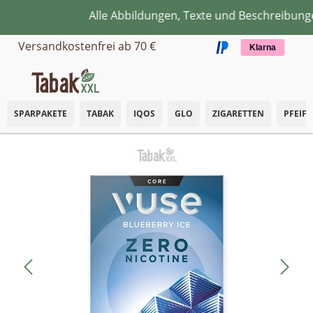
Alle Abbildungen, Texte und Beschreibungen
Zum Hauptinhalt springen
Versandkostenfrei ab 70 €
Klarna
SPARPAKETE
TABAK
IQOS
GLO
ZIGARETTEN
PFEIF