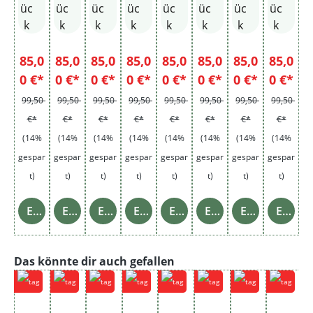
üc
üc
üc
üc
üc
üc
üc
üc
k
k
k
k
k
k
k
k
85,0
85,0
85,0
85,0
85,0
85,0
85,0
85,0
0 €*
0 €*
0 €*
0 €*
0 €*
0 €*
0 €*
0 €*
99,50
99,50
99,50
99,50
99,50
99,50
99,50
99,50
€*
€*
€*
€*
€*
€*
€*
€*
(14%
(14%
(14%
(14%
(14%
(14%
(14%
(14%
gespar
gespar
gespar
gespar
gespar
gespar
gespar
gespar
t)
t)
t)
t)
t)
t)
t)
t)
Einzelheiten
Einzelheiten
Einzelheiten
Einzelheiten
Einzelheiten
Einzelheiten
Einzelheiten
Einzelheiten
Produktgalerie überspringen
Das könnte dir auch gefallen