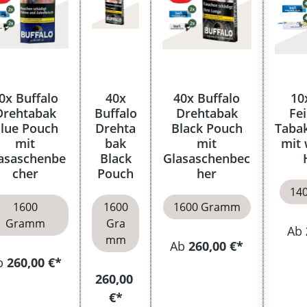
0x Buffalo
40x
40x Buffalo
10
Drehtabak
Buffalo
Drehtabak
Fei
lue Pouch
Drehta
Black Pouch
Taba
mit
bak
mit
mit 
asaschenbe
Black
Glasaschenbec
cher
Pouch
her
14
1600
1600
1600 Gramm
Gramm
Gra
Ab
mm
Ab
260,00 €*
b
260,00 €*
260,00
€*