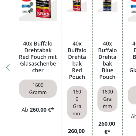
40x Buffalo
40x
40x
4
Drehtabak
Buffalo
Buffalo
Red Pouch mit
Drehta
Drehta
B
Glasaschenbe
bak
bak
cher
Red
Blue
Gl
Pouch
Pouch
1600
160
1600
Gramm
0
Gra
Gra
mm
Ab
260,00 €*
mm
A
260,00
260,00
€*