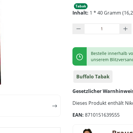
Tabak
Inhalt:
1 * 40 Gramm (16,2
Produkt Anzahl: G
Bestelle innerhalb v
unserem Blitzversan
Buffalo Tabak
Gesetzlicher Warnhinwei
Dieses Produkt enthält Niko
EAN:
8710151639555
Brauc