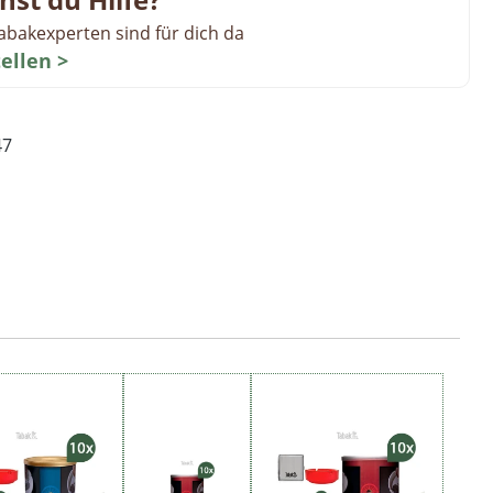
abakexperten sind für dich da
tellen >
47