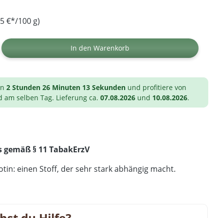
5 €*/100 g)
ib den gewünschten Wert ein oder benutz
In den Warenkorb
on
2 Stunden 26 Minuten 12 Sekunden
und profitiere von
d am selben Tag. Lieferung ca.
07.08.2026
und
10.08.2026
.
s gemäß § 11 TabakErzV
tin: einen Stoff, der sehr stark abhängig macht.
hst du Hilfe?