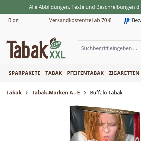
Alle Abbildungen, Texte und Beschreibungen d
m Hauptinhalt springen
Zur Suche springen
Zur Hauptnavigation springen
Blog
Versandkostenfrei ab 70 €
Bez
SPARPAKETE
TABAK
PFEIFENTABAK
ZIGARETTEN
Tabak
Tabak-Marken A - E
Buffalo Tabak